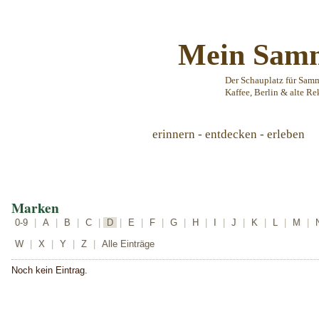
Mein Samm
Der Schauplatz für Sam
Kaffee, Berlin & alte Re
erinnern - entdecken - erleben
Marken
0-9
|
A
|
B
|
C
|
D
|
E
|
F
|
G
|
H
|
I
|
J
|
K
|
L
|
M
|
W
|
X
|
Y
|
Z
|
Alle Einträge
Noch kein Eintrag.