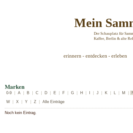
Mein Samm
Der Schauplatz für Sam
Kaffee, Berlin & alte Re
erinnern - entdecken - erleben
Marken
0-9
|
A
|
B
|
C
|
D
|
E
|
F
|
G
|
H
|
I
|
J
|
K
|
L
|
M
|
W
|
X
|
Y
|
Z
|
Alle Einträge
Noch kein Eintrag.