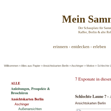
Mein Samm
Der Schauplatz für Sam
Kaffee, Berlin & alte Re
erinnern - entdecken - erleben
Willkommen
»
Alles aus Papier
»
Ansichtskarten Berlin
»
Aschinger
»
Motive
»
Schlechte L
7 Exponate in dies
ALLE
Anleitungen, Prospekte &
Broschüren
Schlechte Laune ? - 
Ansichtskarten Berlin
Ansichtskarten Berlin
Aschinger
Außenansichten