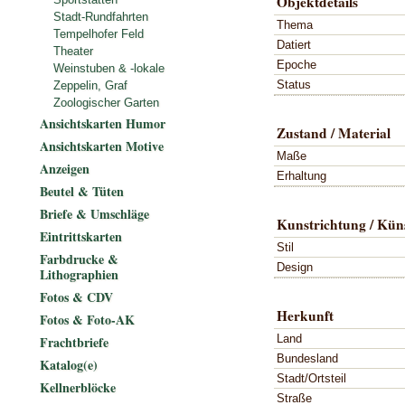
Objektdetails
Stadt-Rundfahrten
Thema
Tempelhofer Feld
Datiert
Theater
Epoche
Weinstuben & -lokale
Status
Zeppelin, Graf
Zoologischer Garten
Ansichtskarten Humor
Zustand / Material
Ansichtskarten Motive
Maße
Anzeigen
Erhaltung
Beutel & Tüten
Briefe & Umschläge
Kunstrichtung / Küns
Eintrittskarten
Stil
Farbdrucke &
Design
Lithographien
Fotos & CDV
Herkunft
Fotos & Foto-AK
Land
Frachtbriefe
Bundesland
Katalog(e)
Stadt/Ortsteil
Kellnerblöcke
Straße