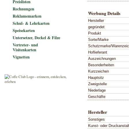
Preislisten
Rechnungen
Werbung Details
Reklamemarken
Hersteller
Schul- & Lehrkarten
gegründet
Speisekarten
Produkt
Untersetzer, Deckel & Filze
Sorte/Marke
Vertreter- und
Schutzmarke/Warenzei
Visitenkarten
Hoflieferant
Vignetten
Auszeichnungen
Besonderheiten
Kurzzeichen
Hauptsitz
Zweigstelle
Niederlage
Geschäfte
Hersteller
Sonstiges
Kunst- oder Druckanstal