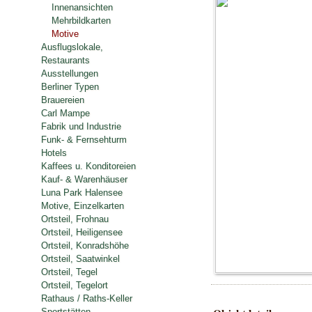
Innenansichten
Mehrbildkarten
Motive
Ausflugslokale,
Restaurants
Ausstellungen
Berliner Typen
Brauereien
Carl Mampe
Fabrik und Industrie
Funk- & Fernsehturm
Hotels
Kaffees u. Konditoreien
Kauf- & Warenhäuser
Luna Park Halensee
Motive, Einzelkarten
Ortsteil, Frohnau
Ortsteil, Heiligensee
Ortsteil, Konradshöhe
Ortsteil, Saatwinkel
Ortsteil, Tegel
Ortsteil, Tegelort
Rathaus / Raths-Keller
Sportstätten