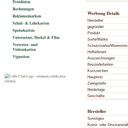
Preislisten
Rechnungen
Werbung Details
Reklamemarken
Hersteller
Schul- & Lehrkarten
gegründet
Speisekarten
Produkt
Untersetzer, Deckel & Filze
Sorte/Marke
Vertreter- und
Schutzmarke/Warenzei
Visitenkarten
Hoflieferant
Vignetten
Auszeichnungen
Besonderheiten
Kurzzeichen
Hauptsitz
Zweigstelle
Niederlage
Geschäfte
Hersteller
Sonstiges
Kunst- oder Druckanstal