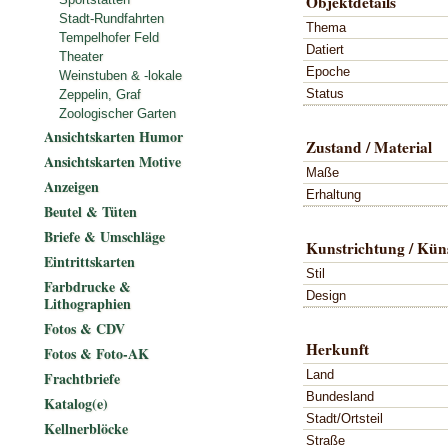
Objektdetails
Stadt-Rundfahrten
Thema
Tempelhofer Feld
Datiert
Theater
Epoche
Weinstuben & -lokale
Status
Zeppelin, Graf
Zoologischer Garten
Ansichtskarten Humor
Zustand / Material
Ansichtskarten Motive
Maße
Anzeigen
Erhaltung
Beutel & Tüten
Briefe & Umschläge
Kunstrichtung / Küns
Eintrittskarten
Stil
Farbdrucke &
Design
Lithographien
Fotos & CDV
Herkunft
Fotos & Foto-AK
Land
Frachtbriefe
Bundesland
Katalog(e)
Stadt/Ortsteil
Kellnerblöcke
Straße