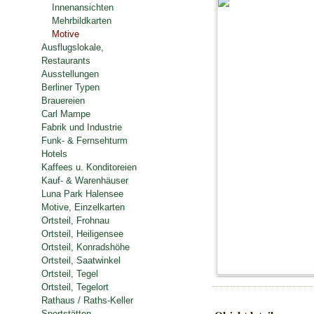
Innenansichten
Mehrbildkarten
Motive
Ausflugslokale,
Restaurants
Ausstellungen
Berliner Typen
Brauereien
Carl Mampe
Fabrik und Industrie
Funk- & Fernsehturm
Hotels
Kaffees u. Konditoreien
Kauf- & Warenhäuser
Luna Park Halensee
Motive, Einzelkarten
Ortsteil, Frohnau
Ortsteil, Heiligensee
Ortsteil, Konradshöhe
Ortsteil, Saatwinkel
Ortsteil, Tegel
Ortsteil, Tegelort
Rathaus / Raths-Keller
Sportstätten