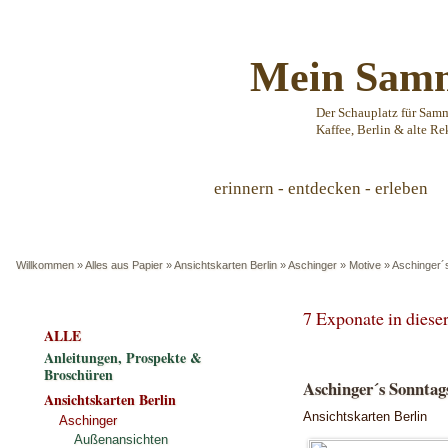
Mein Samm
Der Schauplatz für Sam
Kaffee, Berlin & alte Re
erinnern - entdecken - erleben
Willkommen
»
Alles aus Papier
»
Ansichtskarten Berlin
»
Aschinger
»
Motive
»
Aschinger´s
7 Exponate in dies
ALLE
Anleitungen, Prospekte &
Broschüren
Aschinger´s Sonntags
Ansichtskarten Berlin
Ansichtskarten Berlin
Aschinger
Außenansichten