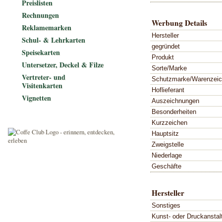
Preislisten
Rechnungen
Werbung Details
Reklamemarken
Hersteller
Schul- & Lehrkarten
gegründet
Speisekarten
Produkt
Untersetzer, Deckel & Filze
Sorte/Marke
Vertreter- und
Schutzmarke/Warenzei
Visitenkarten
Hoflieferant
Vignetten
Auszeichnungen
Besonderheiten
Kurzzeichen
Hauptsitz
Zweigstelle
Niederlage
Geschäfte
Hersteller
Sonstiges
Kunst- oder Druckanstal