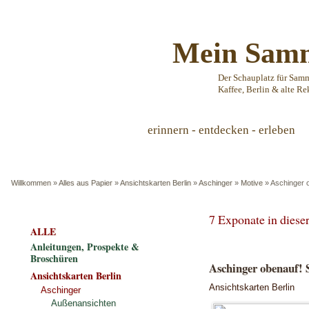
Mein Samm
Der Schauplatz für Sam
Kaffee, Berlin & alte Re
erinnern - entdecken - erleben
Willkommen
»
Alles aus Papier
»
Ansichtskarten Berlin
»
Aschinger
»
Motive
»
Aschinger o
7 Exponate in dies
ALLE
Anleitungen, Prospekte &
Broschüren
Aschinger obenauf! S
Ansichtskarten Berlin
Ansichtskarten Berlin
Aschinger
Außenansichten