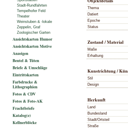
Objektdetails
Stadt-Rundfahrten
Thema
Tempelhofer Feld
Datiert
Theater
Epoche
Weinstuben & -lokale
Status
Zeppelin, Graf
Zoologischer Garten
Ansichtskarten Humor
Zustand / Material
Ansichtskarten Motive
Maße
Anzeigen
Erhaltung
Beutel & Tüten
Briefe & Umschläge
Kunstrichtung / Küns
Eintrittskarten
Stil
Farbdrucke &
Design
Lithographien
Fotos & CDV
Herkunft
Fotos & Foto-AK
Land
Frachtbriefe
Bundesland
Katalog(e)
Stadt/Ortsteil
Kellnerblöcke
Straße