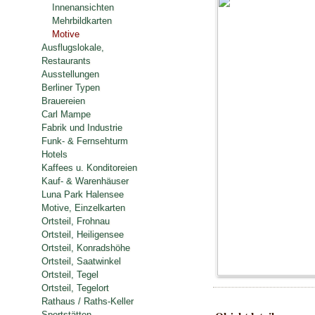
Innenansichten
Mehrbildkarten
Motive
Ausflugslokale,
Restaurants
Ausstellungen
Berliner Typen
Brauereien
Carl Mampe
Fabrik und Industrie
Funk- & Fernsehturm
Hotels
Kaffees u. Konditoreien
Kauf- & Warenhäuser
Luna Park Halensee
Motive, Einzelkarten
Ortsteil, Frohnau
Ortsteil, Heiligensee
Ortsteil, Konradshöhe
Ortsteil, Saatwinkel
Ortsteil, Tegel
Ortsteil, Tegelort
Rathaus / Raths-Keller
Sportstätten