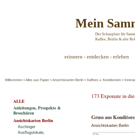
Mein Samm
Der Schauplatz für Sam
Kaffee, Berlin & alte Re
erinnern - entdecken - erleben
Willkommen
»
Alles aus Papier
»
Ansichtskarten Berlin
»
Kaffees u. Konditoreien
»
Innena
173 Exponate in di
ALLE
Anleitungen, Prospekte &
Broschüren
Gruss aus Konditorei 
Ansichtskarten Berlin
Ansichtskarten Berlin
Aschinger
Ausflugslokale,