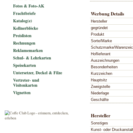
Fotos & Foto-AK
Frachtbriefe
Werbung Details
Katalog(e)
Hersteller
Kellnerblöcke
gegründet
Produkt
Preislisten
Sorte/Marke
Rechnungen
Schutzmarke/Warenzei
Reklamemarken
Hoflieferant
Schul- & Lehrkarten
Auszeichnungen
Speisekarten
Besonderheiten
Untersetzer, Deckel & Filze
Kurzzeichen
Vertreter- und
Hauptsitz
Visitenkarten
Zweigstelle
Vignetten
Niederlage
Geschäfte
Hersteller
Sonstiges
Kunst- oder Druckanstal