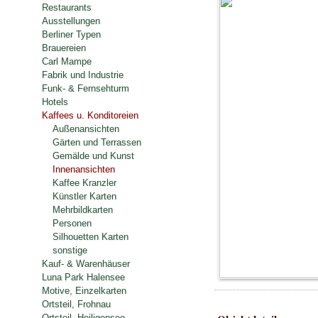
Restaurants
Ausstellungen
Berliner Typen
Brauereien
Carl Mampe
Fabrik und Industrie
Funk- & Fernsehturm
Hotels
Kaffees u. Konditoreien
Außenansichten
Gärten und Terrassen
Gemälde und Kunst
Innenansichten
Kaffee Kranzler
Künstler Karten
Mehrbildkarten
Personen
Silhouetten Karten
sonstige
Kauf- & Warenhäuser
Luna Park Halensee
Motive, Einzelkarten
Ortsteil, Frohnau
Ortsteil, Heiligensee