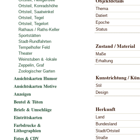
Objektdetails
Ortsteil, Konradshöhe
Thema
Ortsteil, Saatwinkel
Datiert
Ortsteil, Tegel
Epoche
Ortsteil, Tegelort
Status
Rathaus / Raths-Keller
Sportstätten
Stadt-Rundfahrten
Zustand / Material
Tempelhofer Feld
Theater
Maße
Weinstuben & -lokale
Erhaltung
Zeppelin, Graf
Zoologischer Garten
Kunstrichtung / Küns
Ansichtskarten Humor
Ansichtskarten Motive
Stil
Design
Anzeigen
Beutel & Tüten
Herkunft
Briefe & Umschläge
Eintrittskarten
Land
Bundesland
Farbdrucke &
Lithographien
Stadt/Ortsteil
Fotos & CDV
Straße