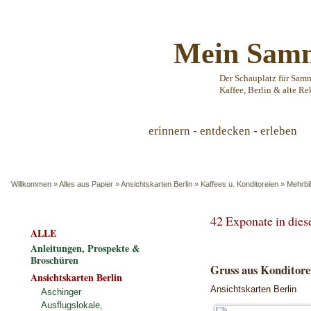
Mein Samm
Der Schauplatz für Sam
Kaffee, Berlin & alte Re
erinnern - entdecken - erleben
Willkommen
»
Alles aus Papier
»
Ansichtskarten Berlin
»
Kaffees u. Konditoreien
»
Mehrbi
42 Exponate in die
ALLE
Anleitungen, Prospekte &
Broschüren
Gruss aus Konditorei
Ansichtskarten Berlin
Ansichtskarten Berlin
Aschinger
Ausflugslokale,