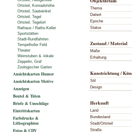
Objektdetails
Ortsteil, Konradshöhe
Thema
Ortsteil, Saatwinkel
Datiert
Ortsteil, Tegel
Epoche
Ortsteil, Tegelort
Status
Rathaus / Raths-Keller
Sportstätten
Stadt-Rundfahrten
Zustand / Material
Tempelhofer Feld
Theater
Maße
Weinstuben & -lokale
Erhaltung
Zeppelin, Graf
Zoologischer Garten
Kunstrichtung / Küns
Ansichtskarten Humor
Ansichtskarten Motive
Stil
Design
Anzeigen
Beutel & Tüten
Herkunft
Briefe & Umschläge
Eintrittskarten
Land
Bundesland
Farbdrucke &
Lithographien
Stadt/Ortsteil
Fotos & CDV
Straße