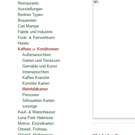
Restaurants
Ausstellungen
Berliner Typen
Brauereien
Carl Mampe
Fabrik und Industrie
Funk- & Fernsehturm
Hotels
Kaffees u. Konditoreien
Außenansichten
Gärten und Terrassen
Gemälde und Kunst
Innenansichten
Kaffee Kranzler
Künstler Karten
Mehrbildkarten
Personen
Silhouetten Karten
sonstige
Kauf- & Warenhäuser
Luna Park Halensee
Motive, Einzelkarten
Ortsteil, Frohnau
Ortsteil, Heiligensee