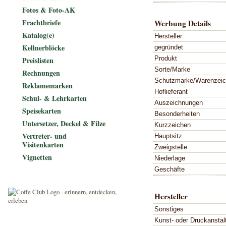
Fotos & Foto-AK
Frachtbriefe
Werbung Details
Katalog(e)
Hersteller
Kellnerblöcke
gegründet
Produkt
Preislisten
Sorte/Marke
Rechnungen
Schutzmarke/Warenzei
Reklamemarken
Hoflieferant
Schul- & Lehrkarten
Auszeichnungen
Speisekarten
Besonderheiten
Untersetzer, Deckel & Filze
Kurzzeichen
Vertreter- und
Hauptsitz
Visitenkarten
Zweigstelle
Vignetten
Niederlage
Geschäfte
Hersteller
Sonstiges
Kunst- oder Druckanstal