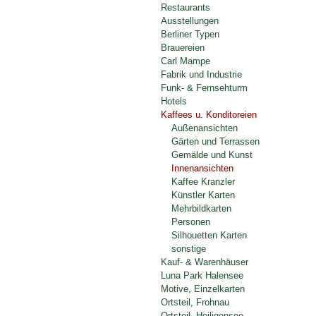
Restaurants
Ausstellungen
Berliner Typen
Brauereien
Carl Mampe
Fabrik und Industrie
Funk- & Fernsehturm
Hotels
Kaffees u. Konditoreien
Außenansichten
Gärten und Terrassen
Gemälde und Kunst
Innenansichten
Kaffee Kranzler
Künstler Karten
Mehrbildkarten
Personen
Silhouetten Karten
sonstige
Kauf- & Warenhäuser
Luna Park Halensee
Motive, Einzelkarten
Ortsteil, Frohnau
Ortsteil, Heiligensee