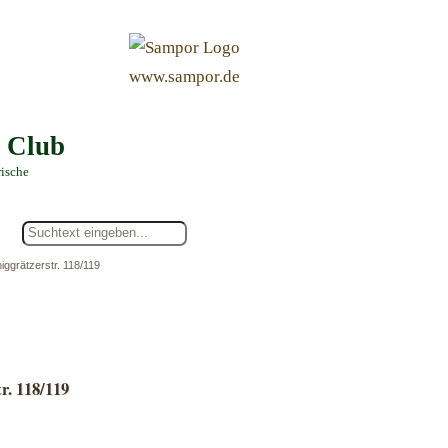
&
www.sampor.de
e Club
rische
iggrätzerstr. 118/119
r. 118/119