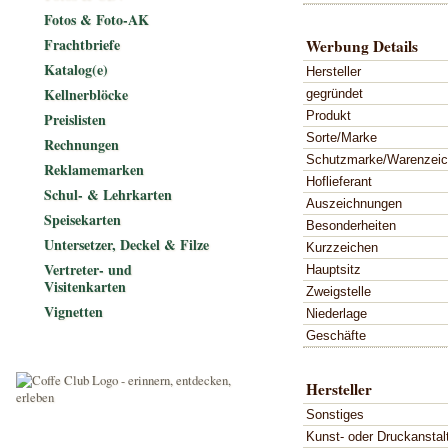
Fotos & Foto-AK
Frachtbriefe
Werbung Details
Katalog(e)
Hersteller
Kellnerblöcke
gegründet
Produkt
Preislisten
Sorte/Marke
Rechnungen
Schutzmarke/Warenzei
Reklamemarken
Hoflieferant
Schul- & Lehrkarten
Auszeichnungen
Speisekarten
Besonderheiten
Untersetzer, Deckel & Filze
Kurzzeichen
Vertreter- und
Hauptsitz
Visitenkarten
Zweigstelle
Vignetten
Niederlage
Geschäfte
Hersteller
Sonstiges
Kunst- oder Druckanstal