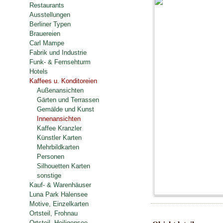
Restaurants
Ausstellungen
Berliner Typen
Brauereien
Carl Mampe
Fabrik und Industrie
Funk- & Fernsehturm
Hotels
Kaffees u. Konditoreien
Außenansichten
Gärten und Terrassen
Gemälde und Kunst
Innenansichten
Kaffee Kranzler
Künstler Karten
Mehrbildkarten
Personen
Silhouetten Karten
sonstige
Kauf- & Warenhäuser
Luna Park Halensee
Motive, Einzelkarten
Ortsteil, Frohnau
Ortsteil, Heiligensee