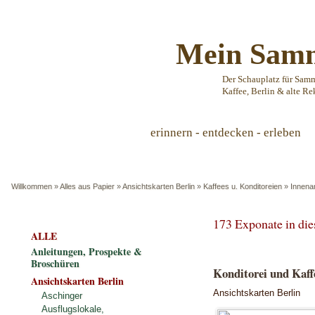
Mein Samm
Der Schauplatz für Sam
Kaffee, Berlin & alte Re
erinnern - entdecken - erleben
Willkommen
»
Alles aus Papier
»
Ansichtskarten Berlin
»
Kaffees u. Konditoreien
»
Innena
173 Exponate in di
ALLE
Anleitungen, Prospekte &
Broschüren
Konditorei und Kaff
Ansichtskarten Berlin
Ansichtskarten Berlin
Aschinger
Ausflugslokale,