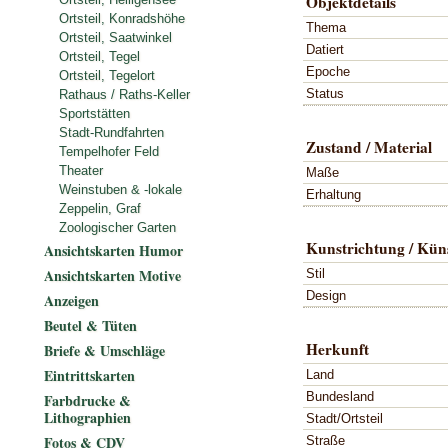
Objektdetails
Ortsteil, Konradshöhe
Thema
Ortsteil, Saatwinkel
Datiert
Ortsteil, Tegel
Epoche
Ortsteil, Tegelort
Status
Rathaus / Raths-Keller
Sportstätten
Stadt-Rundfahrten
Zustand / Material
Tempelhofer Feld
Theater
Maße
Weinstuben & -lokale
Erhaltung
Zeppelin, Graf
Zoologischer Garten
Kunstrichtung / Küns
Ansichtskarten Humor
Ansichtskarten Motive
Stil
Design
Anzeigen
Beutel & Tüten
Herkunft
Briefe & Umschläge
Eintrittskarten
Land
Bundesland
Farbdrucke &
Lithographien
Stadt/Ortsteil
Fotos & CDV
Straße