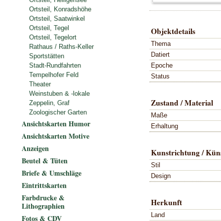
Ortsteil, Konradshöhe
Ortsteil, Saatwinkel
Ortsteil, Tegel
Objektdetails
Ortsteil, Tegelort
Thema
Rathaus / Raths-Keller
Datiert
Sportstätten
Epoche
Stadt-Rundfahrten
Tempelhofer Feld
Status
Theater
Weinstuben & -lokale
Zustand / Material
Zeppelin, Graf
Zoologischer Garten
Maße
Ansichtskarten Humor
Erhaltung
Ansichtskarten Motive
Anzeigen
Kunstrichtung / Küns
Beutel & Tüten
Stil
Briefe & Umschläge
Design
Eintrittskarten
Farbdrucke &
Herkunft
Lithographien
Land
Fotos & CDV