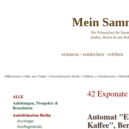
Mein Samm
Der Schauplatz für Sam
Kaffee, Berlin & alte Re
erinnern - entdecken - erleben
Willkommen
»
Alles aus Papier
»
Ansichtskarten Berlin
»
Kaffees u. Konditoreien
»
Mehrbi
42 Exponate
ALLE
Anleitungen, Prospekte &
Broschüren
Automat "El
Ansichtskarten Berlin
Kaffee", Ber
Aschinger
Ausflugslokale,