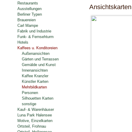
Restaurants
Ansichtskarten
Ausstellungen
Berliner Typen
Brauereien
Carl Mampe
Fabrik und Industrie
Funk- & Fernsehturm
Hotels
Kaffees u. Konditoreien
Außenansichten
Gärten und Terrassen
Gemälde und Kunst
Innenansichten
Kaffee Kranzler
Künstler Karten
Mehrbildkarten
Personen
Silhouetten Karten
sonstige
Kauf- & Warenhäuser
Luna Park Halensee
Motive, Einzelkarten
Ortsteil, Frohnau
Ortsteil, Heiligensee