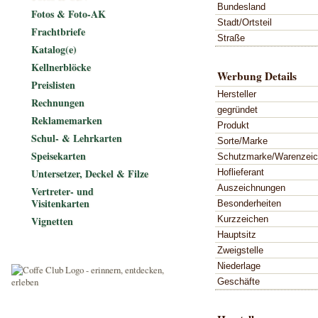
Bundesland
Fotos & Foto-AK
Stadt/Ortsteil
Frachtbriefe
Straße
Katalog(e)
Kellnerblöcke
Werbung Details
Preislisten
Hersteller
Rechnungen
gegründet
Reklamemarken
Produkt
Schul- & Lehrkarten
Sorte/Marke
Speisekarten
Schutzmarke/Warenzei
Untersetzer, Deckel & Filze
Hoflieferant
Auszeichnungen
Vertreter- und
Visitenkarten
Besonderheiten
Kurzzeichen
Vignetten
Hauptsitz
Zweigstelle
Niederlage
Geschäfte