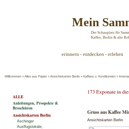
Mein Samm
Der Schauplatz für Sam
Kaffee, Berlin & alte Re
erinnern - entdecken - erleben
Willkommen
»
Alles aus Papier
»
Ansichtskarten Berlin
»
Kaffees u. Konditoreien
»
Innena
173 Exponate in di
ALLE
Anleitungen, Prospekte &
Broschüren
Gruss aus Kaffee Min
Ansichtskarten Berlin
Ansichtskarten Berlin
Aschinger
Ausflugslokale,