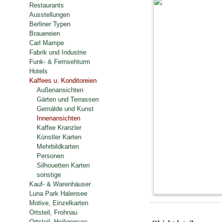
Restaurants
Ausstellungen
Berliner Typen
Brauereien
Carl Mampe
Fabrik und Industrie
Funk- & Fernsehturm
Hotels
Kaffees u. Konditoreien
Außenansichten
Gärten und Terrassen
Gemälde und Kunst
Innenansichten
Kaffee Kranzler
Künstler Karten
Mehrbildkarten
Personen
Silhouetten Karten
sonstige
Kauf- & Warenhäuser
Luna Park Halensee
Motive, Einzelkarten
Ortsteil, Frohnau
Ortsteil, Heiligensee