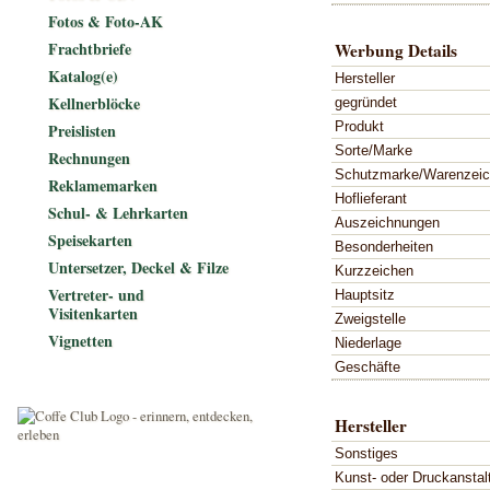
Fotos & Foto-AK
Frachtbriefe
Werbung Details
Katalog(e)
Hersteller
Kellnerblöcke
gegründet
Produkt
Preislisten
Sorte/Marke
Rechnungen
Schutzmarke/Warenzei
Reklamemarken
Hoflieferant
Schul- & Lehrkarten
Auszeichnungen
Speisekarten
Besonderheiten
Untersetzer, Deckel & Filze
Kurzzeichen
Vertreter- und
Hauptsitz
Visitenkarten
Zweigstelle
Vignetten
Niederlage
Geschäfte
Hersteller
Sonstiges
Kunst- oder Druckanstal