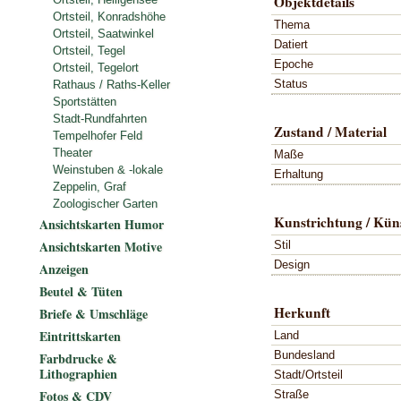
Objektdetails
Ortsteil, Konradshöhe
Thema
Ortsteil, Saatwinkel
Datiert
Ortsteil, Tegel
Epoche
Ortsteil, Tegelort
Status
Rathaus / Raths-Keller
Sportstätten
Stadt-Rundfahrten
Zustand / Material
Tempelhofer Feld
Theater
Maße
Weinstuben & -lokale
Erhaltung
Zeppelin, Graf
Zoologischer Garten
Kunstrichtung / Küns
Ansichtskarten Humor
Ansichtskarten Motive
Stil
Design
Anzeigen
Beutel & Tüten
Herkunft
Briefe & Umschläge
Eintrittskarten
Land
Bundesland
Farbdrucke &
Lithographien
Stadt/Ortsteil
Fotos & CDV
Straße