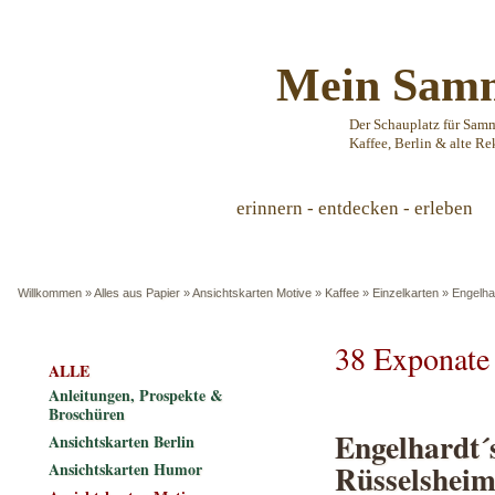
Mein Samm
Der Schauplatz für Sam
Kaffee, Berlin & alte Re
erinnern - entdecken - erleben
Willkommen
»
Alles aus Papier
»
Ansichtskarten Motive
»
Kaffee
»
Einzelkarten
»
Engelha
38 Exponate
ALLE
Anleitungen, Prospekte &
Broschüren
Engelhardt´
Ansichtskarten Berlin
Rüsselshei
Ansichtskarten Humor