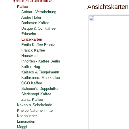
Ansichtskarten Motive
Ansichtskarten
Kaffee
Anbau - Verarbeitung
Andre Hofer
Darboven Kaffee
Disque & Co. Kaffee
Eduscho
Einzelkarten
Enrilo Kaffee-Ersatz
Franck Kaffee
Hauswald
Inhoffen - Kaffee Berlin
Kaffee Hag
Kaisers & Tengelmann
Kathreiners Malzkaffee
OGO Kaffee
Scheuer´s Doppelritter
Siedentopf Kaffee
Zuntz Kaffee
Kakao & Schokolade
Kneipp Naturheilmittel
Kochbücher
Limonaden
Maggi