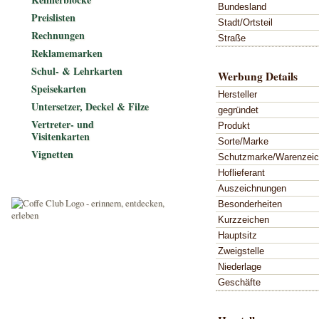
Bundesland
Preislisten
Stadt/Ortsteil
Rechnungen
Straße
Reklamemarken
Schul- & Lehrkarten
Werbung Details
Speisekarten
Hersteller
Untersetzer, Deckel & Filze
gegründet
Vertreter- und
Produkt
Visitenkarten
Sorte/Marke
Vignetten
Schutzmarke/Warenzei
Hoflieferant
Auszeichnungen
Besonderheiten
Kurzzeichen
Hauptsitz
Zweigstelle
Niederlage
Geschäfte