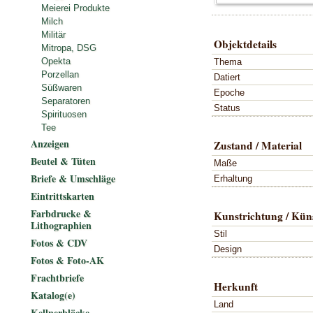
Meierei Produkte
Milch
Militär
Objektdetails
Mitropa, DSG
Opekta
Thema
Porzellan
Datiert
Süßwaren
Epoche
Separatoren
Status
Spirituosen
Tee
Anzeigen
Zustand / Material
Beutel & Tüten
Maße
Briefe & Umschläge
Erhaltung
Eintrittskarten
Farbdrucke &
Kunstrichtung / Küns
Lithographien
Stil
Fotos & CDV
Design
Fotos & Foto-AK
Frachtbriefe
Herkunft
Katalog(e)
Land
Kellnerblöcke