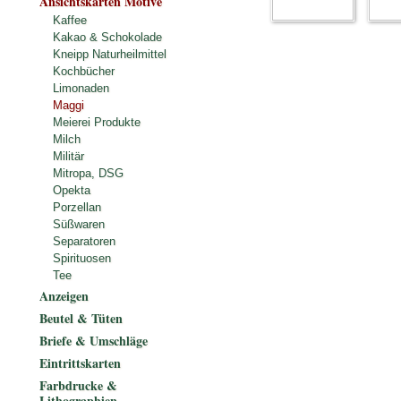
Ansichtskarten Motive
Kaffee
Kakao & Schokolade
Kneipp Naturheilmittel
Kochbücher
Limonaden
Maggi
Meierei Produkte
Milch
Militär
Mitropa, DSG
Opekta
Porzellan
Süßwaren
Separatoren
Spirituosen
Tee
Anzeigen
Beutel & Tüten
Briefe & Umschläge
Eintrittskarten
Farbdrucke &
Lithographien