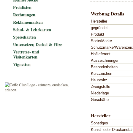
Preislisten
Werbung Details
Rechnungen
Hersteller
Reklamemarken
gegründet
Schul- & Lehrkarten
Produkt
Speisekarten
Sorte/Marke
Untersetzer, Deckel & Filze
Schutzmarke/Warenzei
Vertreter- und
Hoflieferant
Visitenkarten
Auszeichnungen
Vignetten
Besonderheiten
Kurzzeichen
Hauptsitz
Zweigstelle
Niederlage
Geschäfte
Hersteller
Sonstiges
Kunst- oder Druckanstal