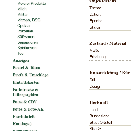
Objektdetails
Meierei Produkte
Thema
Milch
Datiert
Militär
Mitropa, DSG
Epoche
Opekta
Status
Porzellan
Süßwaren
Zustand / Material
Separatoren
Spirituosen
Maße
Tee
Erhaltung
Anzeigen
Beutel & Tüten
Kunstrichtung / Küns
Briefe & Umschläge
Stil
Eintrittskarten
Design
Farbdrucke &
Lithographien
Fotos & CDV
Herkunft
Fotos & Foto-AK
Land
Frachtbriefe
Bundesland
Stadt/Ortsteil
Katalog(e)
Straße
Kellnerblöcke