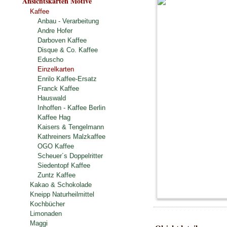
Ansichtskarten Motive
Kaffee
Anbau - Verarbeitung
Andre Hofer
Darboven Kaffee
Disque & Co. Kaffee
Eduscho
Einzelkarten
Enrilo Kaffee-Ersatz
Franck Kaffee
Hauswald
Inhoffen - Kaffee Berlin
Kaffee Hag
Kaisers & Tengelmann
Kathreiners Malzkaffee
OGO Kaffee
Scheuer´s Doppelritter
Siedentopf Kaffee
Zuntz Kaffee
Kakao & Schokolade
Kneipp Naturheilmittel
Kochbücher
Limonaden
Maggi