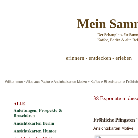
Mein Samm
Der Schauplatz für Sam
Kaffee, Berlin & alte Re
erinnern - entdecken - erleben
Willkommen
»
Alles aus Papier
»
Ansichtskarten Motive
»
Kaffee
»
Einzelkarten
»
Fröhlic
38 Exponate in die
ALLE
Anleitungen, Prospekte &
Broschüren
Fröhliche Pfingsten 
Ansichtskarten Berlin
Ansichtskarten Motive
Ansichtskarten Humor