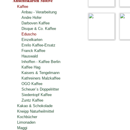
Ansichtskarten Motive
Kaffee
Anbau - Verarbeitung
Andre Hofer
Darboven Kaffee
Disque & Co. Kaffee
Eduscho
Einzelkarten
Enrilo Kaffee-Ersatz
Franck Kaffee
Hauswald
Inhoffen - Kaffee Berlin
Kaffee Hag
Kaisers & Tengelmann
Kathreiners Malzkaffee
OGO Kaffee
Scheuer´s Doppelritter
Siedentopf Kaffee
Zuntz Kaffee
Kakao & Schokolade
Kneipp Naturheilmittel
Kochbücher
Limonaden
Maggi