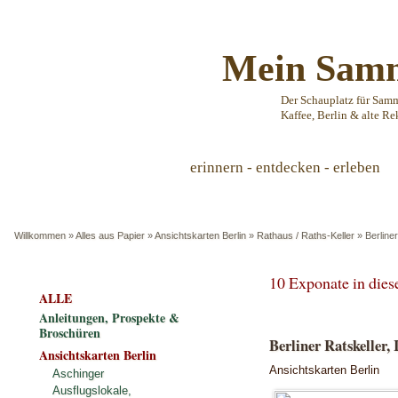
Mein Samm
Der Schauplatz für Sam
Kaffee, Berlin & alte Re
erinnern - entdecken - erleben
Willkommen
»
Alles aus Papier
»
Ansichtskarten Berlin
»
Rathaus / Raths-Keller
»
Berline
10 Exponate in die
ALLE
Anleitungen, Prospekte &
Broschüren
Berliner Ratskeller, 
Ansichtskarten Berlin
Ansichtskarten Berlin
Aschinger
Ausflugslokale,