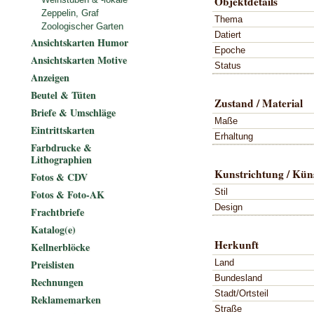
Objektdetails
Zeppelin, Graf
Thema
Zoologischer Garten
Datiert
Ansichtskarten Humor
Epoche
Ansichtskarten Motive
Status
Anzeigen
Beutel & Tüten
Zustand / Material
Briefe & Umschläge
Maße
Eintrittskarten
Erhaltung
Farbdrucke &
Lithographien
Kunstrichtung / Küns
Fotos & CDV
Stil
Fotos & Foto-AK
Design
Frachtbriefe
Katalog(e)
Herkunft
Kellnerblöcke
Land
Preislisten
Bundesland
Rechnungen
Stadt/Ortsteil
Reklamemarken
Straße