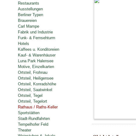
Restaurants
Ausstellungen
Berliner Typen
Brauereien
Carl Mampe
Fabrik und Industrie
Funk- & Fernsehturm
Hotels
Kaffees u. Konditoreien
Kauf- & Warenhäuser
Luna Park Halensee
Motive, Einzelkarten
Ortsteil, Frohnau
Ortsteil, Heiligensee
Ortsteil, Konradshöhe
Ortsteil, Saatwinkel
Ortsteil, Tegel
Ortsteil, Tegelort
Rathaus / Raths-Keller
Sportstätten
Stadt-Rundfahrten
Tempelhofer Feld
Theater
Weinstuben & -lokale