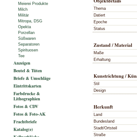
Objektdetails
Meierei Produkte
Thema
Milch
Datiert
Militär
Mitropa, DSG
Epoche
Opekta
Status
Porzellan
Süßwaren
Zustand / Material
Separatoren
Spirituosen
Maße
Tee
Erhaltung
Anzeigen
Beutel & Tüten
Kunstrichtung / Küns
Briefe & Umschläge
Stil
Eintrittskarten
Design
Farbdrucke &
Lithographien
Fotos & CDV
Herkunft
Fotos & Foto-AK
Land
Frachtbriefe
Bundesland
Stadt/Ortsteil
Katalog(e)
Straße
Kellnerblöcke