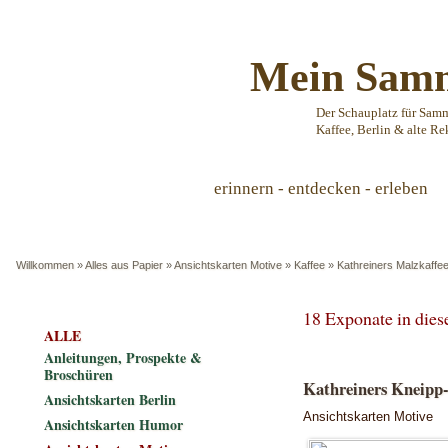
Mein Samm
Der Schauplatz für Sam
Kaffee, Berlin & alte Re
erinnern - entdecken - erleben
Willkommen
»
Alles aus Papier
»
Ansichtskarten Motive
»
Kaffee
»
Kathreiners Malzkaffe
18 Exponate in die
ALLE
Anleitungen, Prospekte &
Broschüren
Kathreiners Kneipp-
Ansichtskarten Berlin
Ansichtskarten Motive
Ansichtskarten Humor