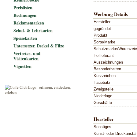
Preislisten
Werbung Details
Rechnungen
Hersteller
Reklamemarken
gegründet
Schul- & Lehrkarten
Produkt
Speisekarten
Sorte/Marke
Untersetzer, Deckel & Filze
Schutzmarke/Warenzei
Vertreter- und
Hoflieferant
Visitenkarten
Auszeichnungen
Vignetten
Besonderheiten
Kurzzeichen
Hauptsitz
Zweigstelle
Niederlage
Geschäfte
Hersteller
Sonstiges
Kunst- oder Druckanstal