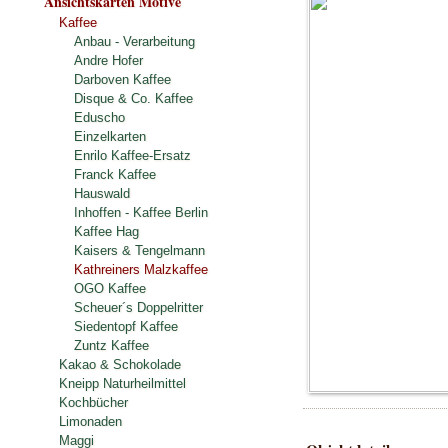
Ansichtskarten Motive
Kaffee
Anbau - Verarbeitung
Andre Hofer
Darboven Kaffee
Disque & Co. Kaffee
Eduscho
Einzelkarten
Enrilo Kaffee-Ersatz
Franck Kaffee
Hauswald
Inhoffen - Kaffee Berlin
Kaffee Hag
Kaisers & Tengelmann
Kathreiners Malzkaffee
OGO Kaffee
Scheuer´s Doppelritter
Siedentopf Kaffee
Zuntz Kaffee
Kakao & Schokolade
Kneipp Naturheilmittel
Kochbücher
Limonaden
Maggi