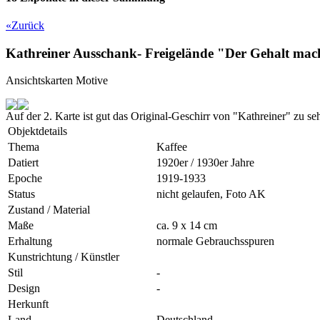
«
Zurück
Kathreiner Ausschank- Freigelände "Der Gehalt mac
Ansichtskarten Motive
Auf der 2. Karte ist gut das Original-Geschirr von "Kathreiner" zu 
Objektdetails
Thema
Kaffee
Datiert
1920er / 1930er Jahre
Epoche
1919-1933
Status
nicht gelaufen, Foto AK
Zustand / Material
Maße
ca. 9 x 14 cm
Erhaltung
normale Gebrauchsspuren
Kunstrichtung / Künstler
Stil
-
Design
-
Herkunft
Land
Deutschland