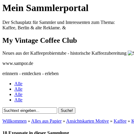
Mein Sammlerportal
Der Schauplatz für Sammler und Interessenten zum Thema:
Kaffee, Berlin & alte Reklame.
&
My Vintage Coffee Club
Neues aus der Kaffeeprobierstube - historische Kaffeezubereitung
www.sampor.de
erinnern - entdecken - erleben
Alle
Alle
Alle
Alle
Willkommen
»
Alles aus Papier
»
Ansichtskarten Motive
»
Kaffee
»
K
18 Exponate in dieser Sammlung