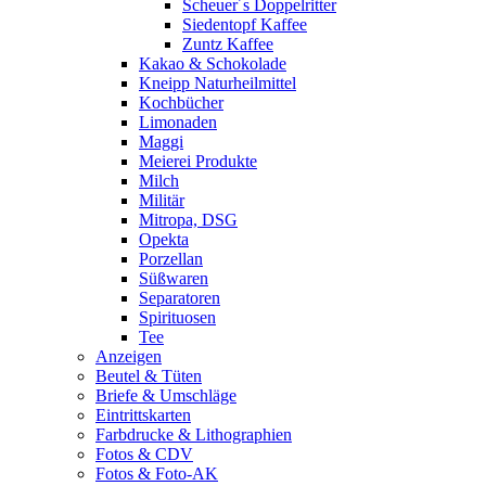
Scheuer´s Doppelritter
Siedentopf Kaffee
Zuntz Kaffee
Kakao & Schokolade
Kneipp Naturheilmittel
Kochbücher
Limonaden
Maggi
Meierei Produkte
Milch
Militär
Mitropa, DSG
Opekta
Porzellan
Süßwaren
Separatoren
Spirituosen
Tee
Anzeigen
Beutel & Tüten
Briefe & Umschläge
Eintrittskarten
Farbdrucke & Lithographien
Fotos & CDV
Fotos & Foto-AK