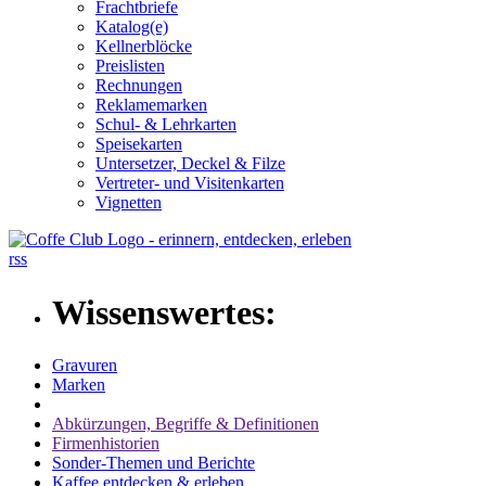
Frachtbriefe
Katalog(e)
Kellnerblöcke
Preislisten
Rechnungen
Reklamemarken
Schul- & Lehrkarten
Speisekarten
Untersetzer, Deckel & Filze
Vertreter- und Visitenkarten
Vignetten
rss
Wissenswertes:
Gravuren
Marken
Abkürzungen, Begriffe & Definitionen
Firmenhistorien
Sonder-Themen und Berichte
Kaffee entdecken & erleben