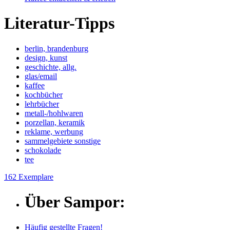
Literatur-Tipps
berlin, brandenburg
design, kunst
geschichte, allg.
glas/email
kaffee
kochbücher
lehrbücher
metall-/hohlwaren
porzellan, keramik
reklame, werbung
sammelgebiete sonstige
schokolade
tee
162 Exemplare
Über Sampor:
Häufig gestellte Fragen!