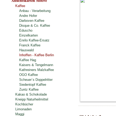
Ansichtskarten Motive
Kaffee
Anbau - Verarbeitung
Andre Hofer
Darboven Kaffee
Disque & Co. Kaffee
Eduscho
Einzelkarten
Enrilo Kaffee-Ersatz
Franck Kaffee
Hauswald
Inhoffen - Kaffee Berlin
Kaffee Hag
Kaisers & Tengelmann
Kathreiners Malzkaffee
OGO Kaffee
Scheuer´s Doppelritter
Siedentopf Kaffee
Zuntz Kaffee
Kakao & Schokolade
Kneipp Naturheilmittel
Kochbücher
Limonaden
Maggi