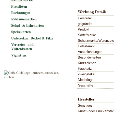
Preislisten
Werbung Details
Rechnungen
Hersteller
Reklamemarken
gegründet
Schul- & Lehrkarten
Produkt
Speisekarten
Sorte/Marke
Untersetzer, Deckel & Filze
Schutzmarke/Warenzei
Vertreter- und
Hoflieferant
Visitenkarten
Auszeichnungen
Vignetten
Besonderheiten
Kurzzeichen
Hauptsitz
Zweigstelle
Niederlage
Geschäfte
Hersteller
Sonstiges
Kunst- oder Druckanstal