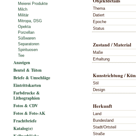
Objektdetails
Meierei Produkte
Thema
Milch
Datiert
Militär
Mitropa, DSG
Epoche
Opekta
Status
Porzellan
Süßwaren
Zustand / Material
Separatoren
Spirituosen
Maße
Tee
Erhaltung
Anzeigen
Beutel & Tüten
Kunstrichtung / Küns
Briefe & Umschläge
Stil
Eintrittskarten
Design
Farbdrucke &
Lithographien
Fotos & CDV
Herkunft
Fotos & Foto-AK
Land
Frachtbriefe
Bundesland
Stadt/Ortsteil
Katalog(e)
Straße
Kellnerblöcke