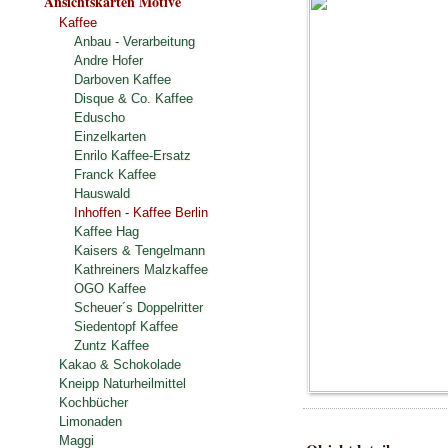
Ansichtskarten Motive
Kaffee
Anbau - Verarbeitung
Andre Hofer
Darboven Kaffee
Disque & Co. Kaffee
Eduscho
Einzelkarten
Enrilo Kaffee-Ersatz
Franck Kaffee
Hauswald
Inhoffen - Kaffee Berlin
Kaffee Hag
Kaisers & Tengelmann
Kathreiners Malzkaffee
OGO Kaffee
Scheuer´s Doppelritter
Siedentopf Kaffee
Zuntz Kaffee
Kakao & Schokolade
Kneipp Naturheilmittel
Kochbücher
Limonaden
Maggi