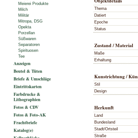
Objektdetails
Meierei Produkte
Thema
Milch
Datiert
Militär
Mitropa, DSG
Epoche
Opekta
Status
Porzellan
Süßwaren
Zustand / Material
Separatoren
Spirituosen
Maße
Tee
Erhaltung
Anzeigen
Beutel & Tüten
Kunstrichtung / Küns
Briefe & Umschläge
Stil
Eintrittskarten
Design
Farbdrucke &
Lithographien
Fotos & CDV
Herkunft
Fotos & Foto-AK
Land
Frachtbriefe
Bundesland
Stadt/Ortsteil
Katalog(e)
Straße
Kellnerblöcke