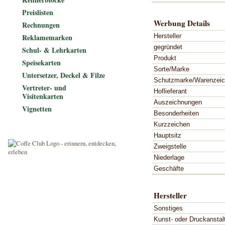
Preislisten
Werbung Details
Rechnungen
Hersteller
Reklamemarken
gegründet
Schul- & Lehrkarten
Produkt
Speisekarten
Sorte/Marke
Untersetzer, Deckel & Filze
Schutzmarke/Warenzei
Vertreter- und
Hoflieferant
Visitenkarten
Auszeichnungen
Vignetten
Besonderheiten
Kurzzeichen
Hauptsitz
Zweigstelle
Niederlage
Geschäfte
Hersteller
Sonstiges
Kunst- oder Druckanstal