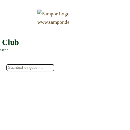
&
www.sampor.de
e Club
rische