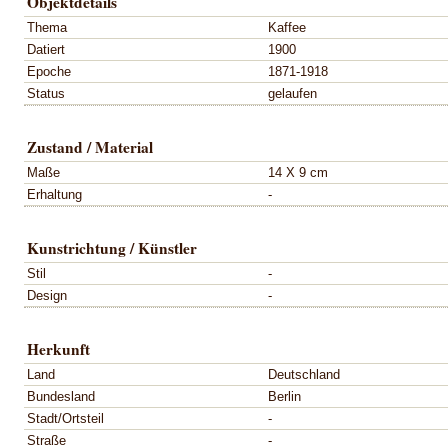
Objektdetails
Thema
Kaffee
Datiert
1900
Epoche
1871-1918
Status
gelaufen
Zustand / Material
Maße
14 X 9 cm
Erhaltung
-
Kunstrichtung / Künstler
Stil
-
Design
-
Herkunft
Land
Deutschland
Bundesland
Berlin
Stadt/Ortsteil
-
Straße
-