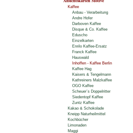
Ansichtskarten Motive
Kaffee
Anbau - Verarbeitung
Andre Hofer
Darboven Kaffee
Disque & Co. Kaffee
Eduscho
Einzelkarten
Enrilo Kaffee-Ersatz
Franck Kaffee
Hauswald
Inhoffen - Kaffee Berlin
Kaffee Hag
Kaisers & Tengelmann
Kathreiners Malzkaffee
OGO Kaffee
Scheuer´s Doppelritter
Siedentopf Kaffee
Zuntz Kaffee
Kakao & Schokolade
Kneipp Naturheilmittel
Kochbücher
Limonaden
Maggi