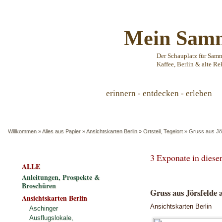
Mein Samm
Der Schauplatz für Sam
Kaffee, Berlin & alte Re
erinnern - entdecken - erleben
Willkommen
»
Alles aus Papier
»
Ansichtskarten Berlin
»
Ortsteil, Tegelort
»
Gruss aus Jör
3 Exponate in dies
ALLE
Anleitungen, Prospekte &
Broschüren
Gruss aus Jörsfelde 
Ansichtskarten Berlin
Ansichtskarten Berlin
Aschinger
Ausflugslokale,