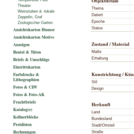
Objektdetails
Theater
Thema
Weinstuben & -lokale
Datiert
Zeppelin, Graf
Epoche
Zoologischer Garten
Status
Ansichtskarten Humor
Ansichtskarten Motive
Zustand / Material
Anzeigen
Beutel & Tüten
Maße
Erhaltung
Briefe & Umschläge
Eintrittskarten
Kunstrichtung / Küns
Farbdrucke &
Lithographien
Stil
Fotos & CDV
Design
Fotos & Foto-AK
Frachtbriefe
Herkunft
Katalog(e)
Land
Kellnerblöcke
Bundesland
Preislisten
Stadt/Ortsteil
Rechnungen
Straße