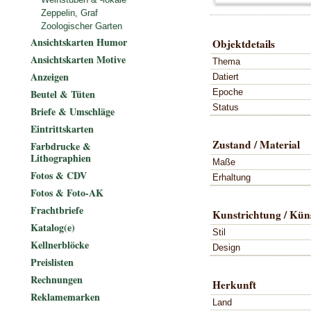
Zeppelin, Graf
Zoologischer Garten
Ansichtskarten Humor
Objektdetails
Ansichtskarten Motive
Thema
Anzeigen
Datiert
Epoche
Beutel & Tüten
Status
Briefe & Umschläge
Eintrittskarten
Zustand / Material
Farbdrucke &
Lithographien
Maße
Fotos & CDV
Erhaltung
Fotos & Foto-AK
Frachtbriefe
Kunstrichtung / Küns
Katalog(e)
Stil
Kellnerblöcke
Design
Preislisten
Rechnungen
Herkunft
Reklamemarken
Land