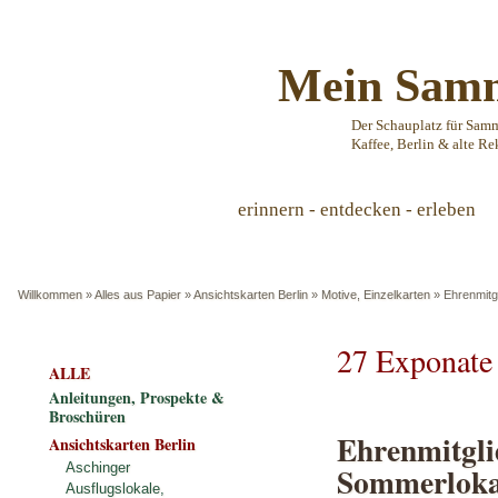
Mein Samm
Der Schauplatz für Sam
Kaffee, Berlin & alte Re
erinnern - entdecken - erleben
Willkommen
»
Alles aus Papier
»
Ansichtskarten Berlin
»
Motive, Einzelkarten
»
Ehrenmitg
27 Exponate
ALLE
Anleitungen, Prospekte &
Broschüren
Ehrenmitgli
Ansichtskarten Berlin
Sommerloka
Aschinger
Ausflugslokale,