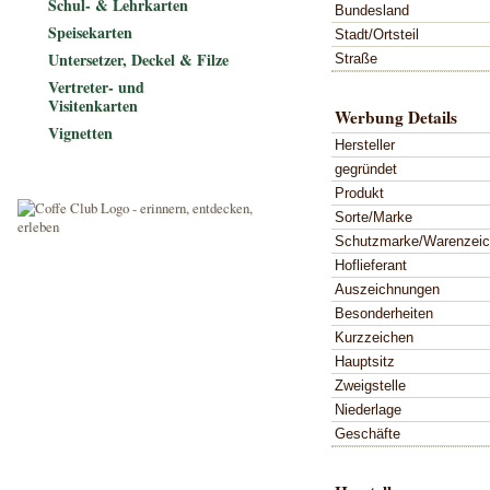
Schul- & Lehrkarten
Bundesland
Speisekarten
Stadt/Ortsteil
Untersetzer, Deckel & Filze
Straße
Vertreter- und
Visitenkarten
Werbung Details
Vignetten
Hersteller
gegründet
Produkt
Sorte/Marke
Schutzmarke/Warenzei
Hoflieferant
Auszeichnungen
Besonderheiten
Kurzzeichen
Hauptsitz
Zweigstelle
Niederlage
Geschäfte