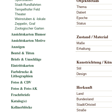
Objektdetails
Stadt-Rundfahrten
Thema
Tempelhofer Feld
Datiert
Theater
Epoche
Weinstuben & -lokale
Status
Zeppelin, Graf
Zoologischer Garten
Ansichtskarten Humor
Zustand / Material
Ansichtskarten Motive
Maße
Anzeigen
Erhaltung
Beutel & Tüten
Briefe & Umschläge
Kunstrichtung / Küns
Eintrittskarten
Stil
Farbdrucke &
Design
Lithographien
Fotos & CDV
Herkunft
Fotos & Foto-AK
Land
Frachtbriefe
Bundesland
Katalog(e)
Stadt/Ortsteil
Kellnerblöcke
Straße