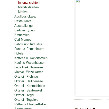
Innenansichten
Mehrbildkarten
Motive
Ausflugslokale,
Restaurants
Ausstellungen
Berliner Typen
Brauereien
Carl Mampe
Fabrik und Industrie
Funk- & Fernsehturm
Hotels
Kaffees u. Konditoreien
Kauf- & Warenhäuser
Luna Park Halensee
Motive, Einzelkarten
Ortsteil, Frohnau
Ortsteil, Heiligensee
Ortsteil, Konradshöhe
Ortsteil, Saatwinkel
Ortsteil, Tegel
Ortsteil, Tegelort
Rathaus / Raths-Keller
Sportstätten