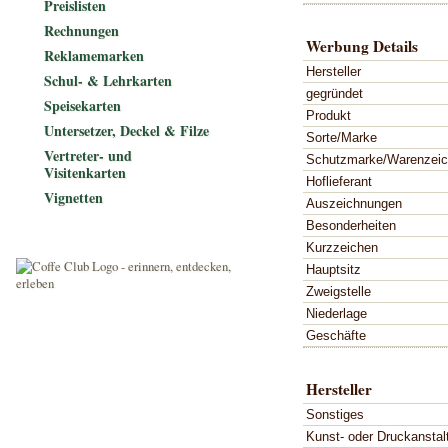
Preislisten
Rechnungen
Werbung Details
Reklamemarken
Hersteller
Schul- & Lehrkarten
gegründet
Speisekarten
Produkt
Untersetzer, Deckel & Filze
Sorte/Marke
Vertreter- und
Schutzmarke/Warenzei
Visitenkarten
Hoflieferant
Vignetten
Auszeichnungen
Besonderheiten
Kurzzeichen
Hauptsitz
Zweigstelle
Niederlage
Geschäfte
Hersteller
Sonstiges
Kunst- oder Druckanstal