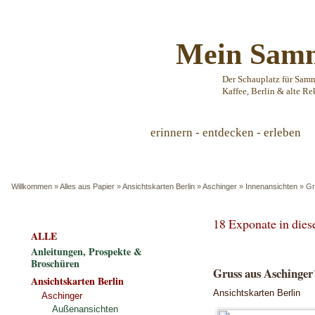
Mein Samm
Der Schauplatz für Sam
Kaffee, Berlin & alte Re
erinnern - entdecken - erleben
Willkommen
»
Alles aus Papier
»
Ansichtskarten Berlin
»
Aschinger
»
Innenansichten
»
Gr
18 Exponate in die
ALLE
Anleitungen, Prospekte &
Broschüren
Gruss aus Aschinger
Ansichtskarten Berlin
Ansichtskarten Berlin
Aschinger
Außenansichten