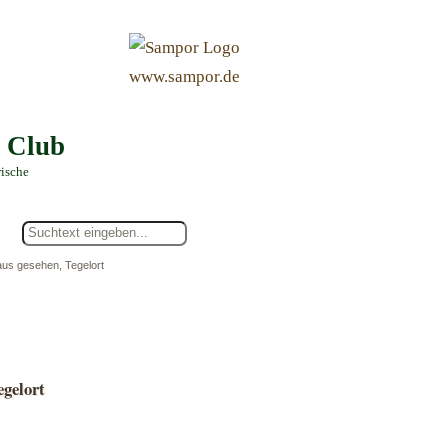
&
www.sampor.de
e Club
rische
aus gesehen, Tegelort
egelort