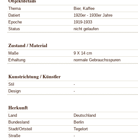
Objektdetails
Thema
Bier, Kaffee
Datiert
1920er - 1930er Jahre
Epoche
1919-1933
Status
nicht gelaufen
Zustand / Material
Maße
9 X 14 cm
Erhaltung
normale Gebrauchsspuren
Kunstrichtung / Künstler
Stil
-
Design
-
Herkunft
Land
Deutschland
Bundesland
Berlin
Stadt/Ortsteil
Tegelort
Straße
-