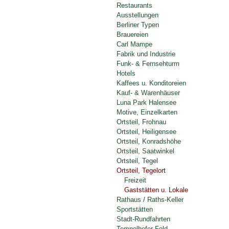
Restaurants
Ausstellungen
Berliner Typen
Brauereien
Carl Mampe
Fabrik und Industrie
Funk- & Fernsehturm
Hotels
Kaffees u. Konditoreien
Kauf- & Warenhäuser
Luna Park Halensee
Motive, Einzelkarten
Ortsteil, Frohnau
Ortsteil, Heiligensee
Ortsteil, Konradshöhe
Ortsteil, Saatwinkel
Ortsteil, Tegel
Ortsteil, Tegelort
Freizeit
Gaststätten u. Lokale
Rathaus / Raths-Keller
Sportstätten
Stadt-Rundfahrten
Tempelhofer Feld