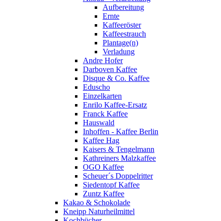
Aufbereitung
Ernte
Kaffeeröster
Kaffeestrauch
Plantage(n)
Verladung
Andre Hofer
Darboven Kaffee
Disque & Co. Kaffee
Eduscho
Einzelkarten
Enrilo Kaffee-Ersatz
Franck Kaffee
Hauswald
Inhoffen - Kaffee Berlin
Kaffee Hag
Kaisers & Tengelmann
Kathreiners Malzkaffee
OGO Kaffee
Scheuer´s Doppelritter
Siedentopf Kaffee
Zuntz Kaffee
Kakao & Schokolade
Kneipp Naturheilmittel
Kochbücher