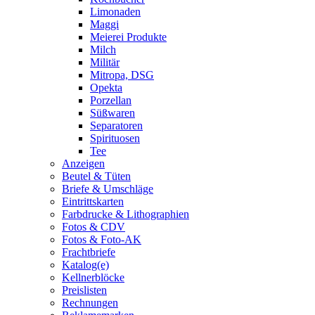
Limonaden
Maggi
Meierei Produkte
Milch
Militär
Mitropa, DSG
Opekta
Porzellan
Süßwaren
Separatoren
Spirituosen
Tee
Anzeigen
Beutel & Tüten
Briefe & Umschläge
Eintrittskarten
Farbdrucke & Lithographien
Fotos & CDV
Fotos & Foto-AK
Frachtbriefe
Katalog(e)
Kellnerblöcke
Preislisten
Rechnungen