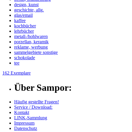
design, kunst
geschichte, allg.
glas/email
kaffee
kochbücher
lehrbücher
metall-/hohlwaren
porzellan, keramik
reklame, werbung
sammelgebiete sonstige
schokolade
tee
162 Exemplare
Über Sampor:
Häufig gestellte Fragen!
Service / Download:
Kontakt
LINK-Sammlung
Impressum
Datenschutz