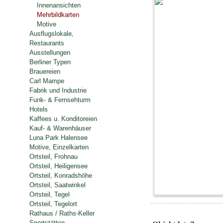
Innenansichten
Mehrbildkarten
Motive
Ausflugslokale,
Restaurants
Ausstellungen
Berliner Typen
Brauereien
Carl Mampe
Fabrik und Industrie
Funk- & Fernsehturm
Hotels
Kaffees u. Konditoreien
Kauf- & Warenhäuser
Luna Park Halensee
Motive, Einzelkarten
Ortsteil, Frohnau
Ortsteil, Heiligensee
Ortsteil, Konradshöhe
Ortsteil, Saatwinkel
Ortsteil, Tegel
Ortsteil, Tegelort
Rathaus / Raths-Keller
Sportstätten