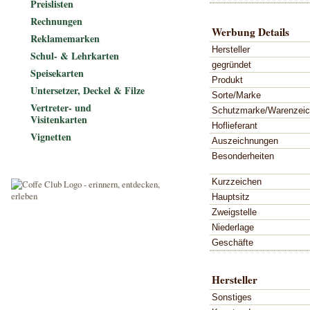
Preislisten
Rechnungen
Werbung Details
Reklamemarken
Hersteller
Schul- & Lehrkarten
gegründet
Speisekarten
Produkt
Untersetzer, Deckel & Filze
Sorte/Marke
Vertreter- und
Schutzmarke/Warenzei
Visitenkarten
Hoflieferant
Vignetten
Auszeichnungen
Besonderheiten
Kurzzeichen
Hauptsitz
Zweigstelle
Niederlage
Geschäfte
Hersteller
Sonstiges