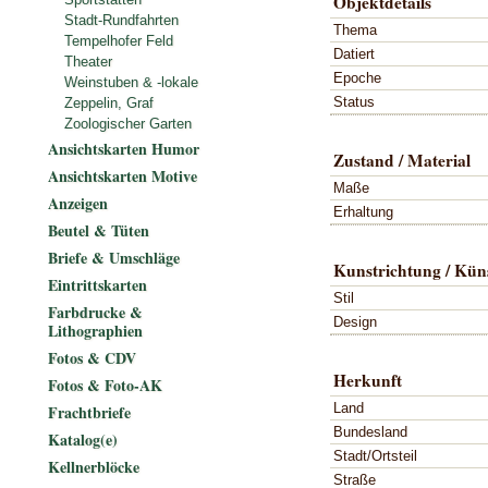
Objektdetails
Stadt-Rundfahrten
Thema
Tempelhofer Feld
Datiert
Theater
Epoche
Weinstuben & -lokale
Status
Zeppelin, Graf
Zoologischer Garten
Ansichtskarten Humor
Zustand / Material
Ansichtskarten Motive
Maße
Anzeigen
Erhaltung
Beutel & Tüten
Briefe & Umschläge
Kunstrichtung / Küns
Eintrittskarten
Stil
Farbdrucke &
Design
Lithographien
Fotos & CDV
Herkunft
Fotos & Foto-AK
Land
Frachtbriefe
Bundesland
Katalog(e)
Stadt/Ortsteil
Kellnerblöcke
Straße