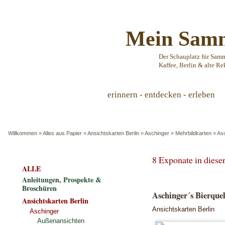
Mein Samm
Der Schauplatz für Sam
Kaffee, Berlin & alte Re
erinnern - entdecken - erleben
Willkommen
»
Alles aus Papier
»
Ansichtskarten Berlin
»
Aschinger
»
Mehrbildkarten
»
Asc
8 Exponate in dies
ALLE
Anleitungen, Prospekte &
Broschüren
Aschinger´s Bierque
Ansichtskarten Berlin
Ansichtskarten Berlin
Aschinger
Außenansichten