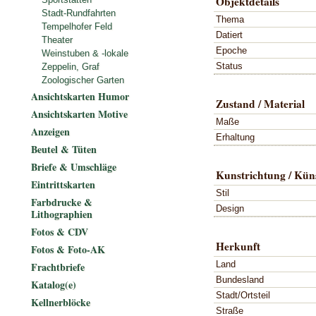
Objektdetails
Stadt-Rundfahrten
Thema
Tempelhofer Feld
Datiert
Theater
Epoche
Weinstuben & -lokale
Status
Zeppelin, Graf
Zoologischer Garten
Ansichtskarten Humor
Zustand / Material
Ansichtskarten Motive
Maße
Anzeigen
Erhaltung
Beutel & Tüten
Briefe & Umschläge
Kunstrichtung / Küns
Eintrittskarten
Stil
Farbdrucke &
Design
Lithographien
Fotos & CDV
Herkunft
Fotos & Foto-AK
Land
Frachtbriefe
Bundesland
Katalog(e)
Stadt/Ortsteil
Kellnerblöcke
Straße