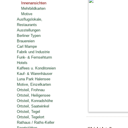
Innenansichten
Mehrbildkarten
Motive
Ausflugslokale,
Restaurants
Ausstellungen
Berliner Typen
Brauereien
Carl Mampe
Fabrik und Industrie
Funk- & Fernsehturm
Hotels
Kaffees u. Konditoreien
Kauf- & Warenhäuser
Luna Park Halensee
Motive, Einzelkarten
Ortsteil, Frohnau
Ortsteil, Heiligensee
Ortsteil, Konradshöhe
Ortsteil, Saatwinkel
Ortsteil, Tegel
Ortsteil, Tegelort
Rathaus / Raths-Keller
Sportstätten