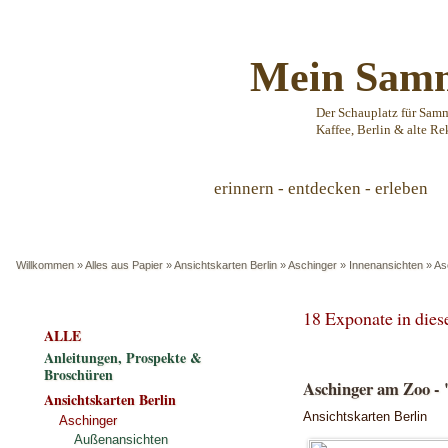
Mein Samm
Der Schauplatz für Sam
Kaffee, Berlin & alte Re
erinnern - entdecken - erleben
Willkommen
»
Alles aus Papier
»
Ansichtskarten Berlin
»
Aschinger
»
Innenansichten
»
As
18 Exponate in die
ALLE
Anleitungen, Prospekte &
Broschüren
Aschinger am Zoo - "
Ansichtskarten Berlin
Ansichtskarten Berlin
Aschinger
Außenansichten