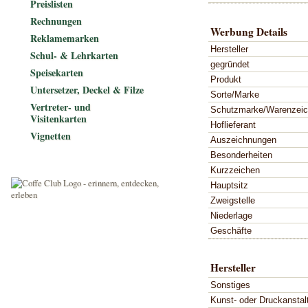
Preislisten
Rechnungen
Werbung Details
Reklamemarken
Hersteller
Schul- & Lehrkarten
gegründet
Speisekarten
Produkt
Untersetzer, Deckel & Filze
Sorte/Marke
Vertreter- und
Schutzmarke/Warenzei
Visitenkarten
Hoflieferant
Vignetten
Auszeichnungen
Besonderheiten
Kurzzeichen
Hauptsitz
Zweigstelle
Niederlage
Geschäfte
Hersteller
Sonstiges
Kunst- oder Druckanstal