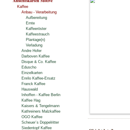
Ansichtskarten Motive
Kaffee
Anbau - Verarbeitung
Aufbereitung
Ernte
Kaffeeröster
Kaffeestrauch
Plantage(n)
Verladung
Andre Hofer
Darboven Kaffee
Disque & Co. Kaffee
Eduscho
Einzelkarten
Enrilo Kaffee-Ersatz
Franck Kaffee
Hauswald
Inhoffen - Kaffee Berlin
Kaffee Hag
Kaisers & Tengelmann
Kathreiners Malzkaffee
OGO Kaffee
Scheuer´s Doppelritter
Siedentopf Kaffee