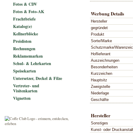
Fotos & CDV
Fotos & Foto-AK
Werbung Details
Frachtbriefe
Hersteller
Katalog(e)
gegründet
Kellnerblöcke
Produkt
Preislisten
Sorte/Marke
Schutzmarke/Warenzei
Rechnungen
Hoflieferant
Reklamemarken
Auszeichnungen
Schul- & Lehrkarten
Besonderheiten
Speisekarten
Kurzzeichen
Untersetzer, Deckel & Filze
Hauptsitz
Vertreter- und
Zweigstelle
Visitenkarten
Niederlage
Vignetten
Geschäfte
Hersteller
Sonstiges
Kunst- oder Druckanstal