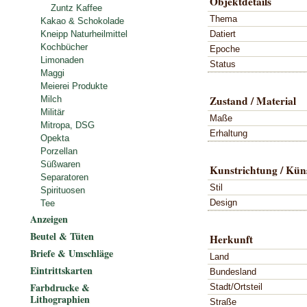
Objektdetails
Zuntz Kaffee
Thema
Kakao & Schokolade
Datiert
Kneipp Naturheilmittel
Kochbücher
Epoche
Limonaden
Status
Maggi
Meierei Produkte
Zustand / Material
Milch
Militär
Maße
Mitropa, DSG
Erhaltung
Opekta
Porzellan
Süßwaren
Kunstrichtung / Küns
Separatoren
Stil
Spirituosen
Design
Tee
Anzeigen
Beutel & Tüten
Herkunft
Briefe & Umschläge
Land
Eintrittskarten
Bundesland
Farbdrucke &
Stadt/Ortsteil
Lithographien
Straße