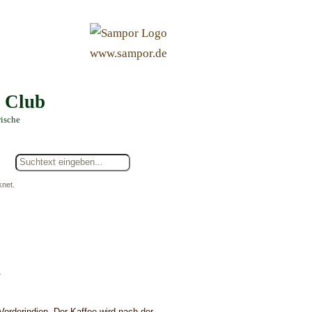
&
www.sampor.de
e Club
rische
knet.
.
Vorderindien. Der Kaffee wird nach der