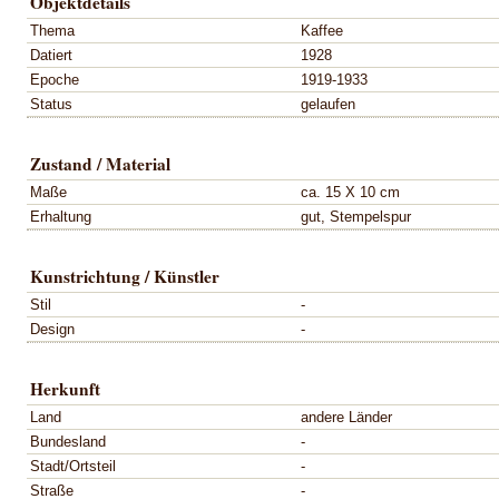
Objektdetails
Thema
Kaffee
Datiert
1928
Epoche
1919-1933
Status
gelaufen
Zustand / Material
Maße
ca. 15 X 10 cm
Erhaltung
gut, Stempelspur
Kunstrichtung / Künstler
Stil
-
Design
-
Herkunft
Land
andere Länder
Bundesland
-
Stadt/Ortsteil
-
Straße
-