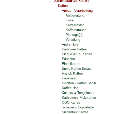
Ansichtskarten Motive
Kaffee
Anbau - Verarbeitung
Aufbereitung
Ernte
Kaffeeröster
Kaffeestrauch
Plantage(n)
Verladung
Andre Hofer
Darboven Kaffee
Disque & Co. Kaffee
Eduscho
Einzelkarten
Enrilo Kaffee-Ersatz
Franck Kaffee
Hauswald
Inhoffen - Kaffee Berlin
Kaffee Hag
Kaisers & Tengelmann
Kathreiners Malzkaffee
OGO Kaffee
Scheuer´s Doppelritter
Siedentopf Kaffee