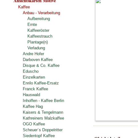
Ansichtskarten Motive
Kaffee
Anbau - Verarbeitung
Aufbereitung
Ernte
Kaffeeröster
Kaffeestrauch
Plantage(n)
Verladung
Andre Hofer
Darboven Kaffee
Disque & Co. Kaffee
Eduscho
Einzelkarten
Enrilo Kaffee-Ersatz
Franck Kaffee
Hauswald
Inhoffen - Kaffee Berlin
Kaffee Hag
Kaisers & Tengelmann
Kathreiners Malzkaffee
OGO Kaffee
Scheuer´s Doppelritter
Siedentopf Kaffee