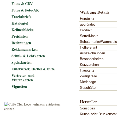
Fotos & CDV
Fotos & Foto-AK
Werbung Details
Frachtbriefe
Hersteller
Katalog(e)
gegründet
Kellnerblöcke
Produkt
Preislisten
Sorte/Marke
Schutzmarke/Warenzei
Rechnungen
Hoflieferant
Reklamemarken
Auszeichnungen
Schul- & Lehrkarten
Besonderheiten
Speisekarten
Kurzzeichen
Untersetzer, Deckel & Filze
Hauptsitz
Vertreter- und
Zweigstelle
Visitenkarten
Niederlage
Vignetten
Geschäfte
Hersteller
Sonstiges
Kunst- oder Druckanstal