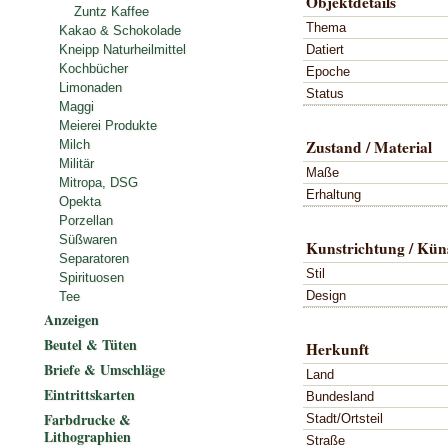
Objektdetails
Zuntz Kaffee
Thema
Kakao & Schokolade
Datiert
Kneipp Naturheilmittel
Kochbücher
Epoche
Limonaden
Status
Maggi
Meierei Produkte
Zustand / Material
Milch
Militär
Maße
Mitropa, DSG
Erhaltung
Opekta
Porzellan
Süßwaren
Kunstrichtung / Küns
Separatoren
Stil
Spirituosen
Design
Tee
Anzeigen
Beutel & Tüten
Herkunft
Briefe & Umschläge
Land
Eintrittskarten
Bundesland
Farbdrucke &
Stadt/Ortsteil
Lithographien
Straße