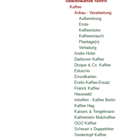
Ansichtskarten Motive
Kaffee
Anbau - Verarbeitung
Aufbereitung
Ernte
Kaffeeröster
Kaffeestrauch
Plantage(n)
Verladung
Andre Hofer
Darboven Kaffee
Disque & Co. Kaffee
Eduscho
Einzelkarten
Enrilo Kaffee-Ersatz
Franck Kaffee
Hauswald
Inhoffen - Kaffee Berlin
Kaffee Hag
Kaisers & Tengelmann
Kathreiners Malzkaffee
OGO Kaffee
Scheuer´s Doppelritter
Siedentopf Kaffee