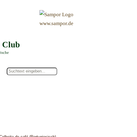
&
www.sampor.de
e Club
rische
Colheita de café (Portugiesisch)