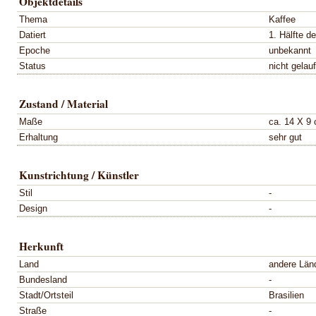
Objektdetails
Thema
Kaffee
Datiert
1. Hälfte d
Epoche
unbekannt
Status
nicht gelau
Zustand / Material
Maße
ca. 14 X 9
Erhaltung
sehr gut
Kunstrichtung / Künstler
Stil
-
Design
-
Herkunft
Land
andere Län
Bundesland
-
Stadt/Ortsteil
Brasilien
Straße
-