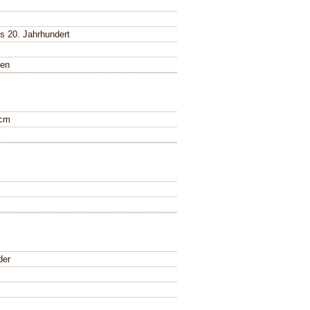
es 20. Jahrhundert
fen
 cm
der