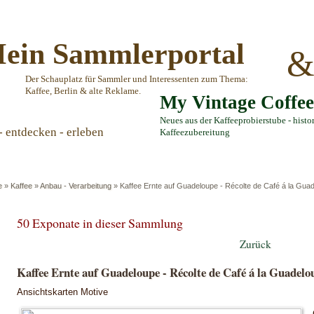
ein Sammlerportal
Der Schauplatz für Sammler und Interessenten zum Thema:
Kaffee, Berlin & alte Reklame.
My Vintage Coffe
Neues aus der Kaffeeprobierstube - histo
- entdecken - erleben
Kaffeezubereitung
e
»
Kaffee
»
Anbau - Verarbeitung
»
Kaffee Ernte auf Guadeloupe - Récolte de Café á la Gu
50 Exponate in dieser Sammlung
Zurück
Kaffee Ernte auf Guadeloupe - Récolte de Café á la Guade
Ansichtskarten Motive