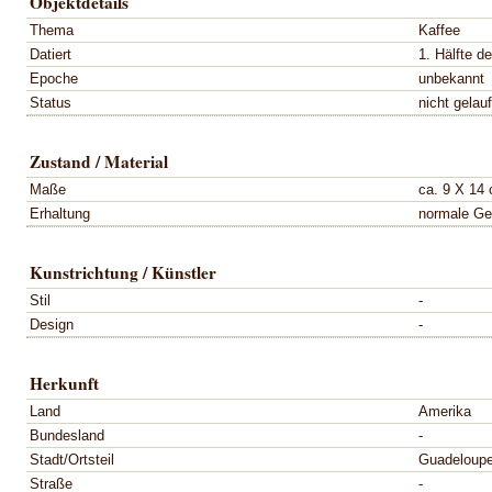
Objektdetails
Thema
Kaffee
Datiert
1. Hälfte d
Epoche
unbekannt
Status
nicht gelau
Zustand / Material
Maße
ca. 9 X 14
Erhaltung
normale Ge
Kunstrichtung / Künstler
Stil
-
Design
-
Herkunft
Land
Amerika
Bundesland
-
Stadt/Ortsteil
Guadeloup
Straße
-