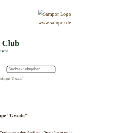
&
www.sampor.de
e Club
rische
adeloupe "Gwada"
loupe "Gwada"
Compagnie des Antilles - Propriétaire de la