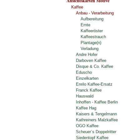
Ansichtskarten Motive
Kaffee
Anbau - Verarbeitung
Aufbereitung
Ernte
Kaffeeröster
Kaffeestrauch
Plantage(n)
Verladung
Andre Hofer
Darboven Kaffee
Disque & Co. Kaffee
Eduscho
Einzelkarten
Enrilo Kaffee-Ersatz
Franck Kaffee
Hauswald
Inhoffen - Kaffee Berlin
Kaffee Hag
Kaisers & Tengelmann
Kathreiners Malzkaffee
OGO Kaffee
Scheuer´s Doppelritter
Siedentopf Kaffee