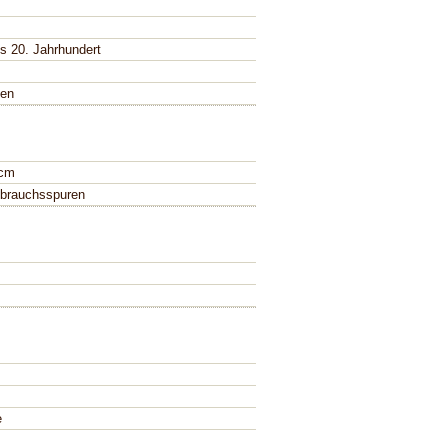
es 20. Jahrhundert
fen
 cm
brauchsspuren
e