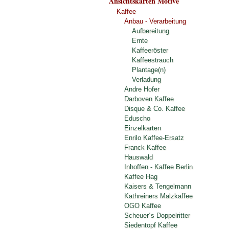
Ansichtskarten Motive
Kaffee
Anbau - Verarbeitung
Aufbereitung
Ernte
Kaffeeröster
Kaffeestrauch
Plantage(n)
Verladung
Andre Hofer
Darboven Kaffee
Disque & Co. Kaffee
Eduscho
Einzelkarten
Enrilo Kaffee-Ersatz
Franck Kaffee
Hauswald
Inhoffen - Kaffee Berlin
Kaffee Hag
Kaisers & Tengelmann
Kathreiners Malzkaffee
OGO Kaffee
Scheuer´s Doppelritter
Siedentopf Kaffee