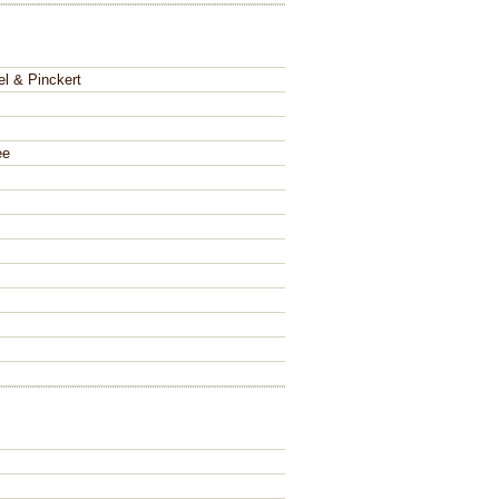
l & Pinckert
ee