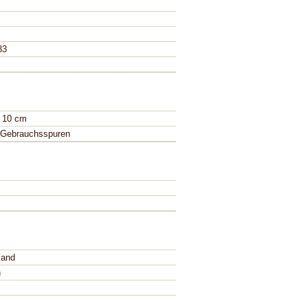
33
X 10 cm
 Gebrauchsspuren
land
n