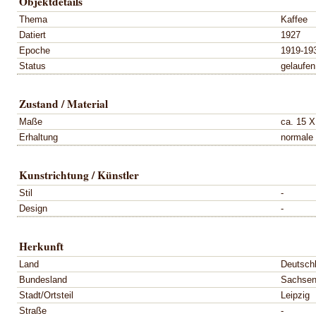
Objektdetails
Thema
Kaffee
Datiert
1927
Epoche
1919-19
Status
gelaufen
Zustand / Material
Maße
ca. 15 
Erhaltung
normale
Kunstrichtung / Künstler
Stil
-
Design
-
Herkunft
Land
Deutsch
Bundesland
Sachse
Stadt/Ortsteil
Leipzig
Straße
-