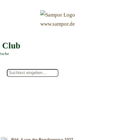
&
www.sampor.de
e Club
rische
Bild: 4 von der Brasilienreise 1927