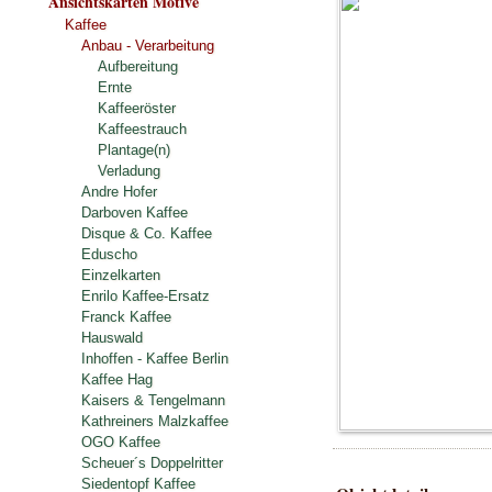
Ansichtskarten Motive
Kaffee
Anbau - Verarbeitung
Aufbereitung
Ernte
Kaffeeröster
Kaffeestrauch
Plantage(n)
Verladung
Andre Hofer
Darboven Kaffee
Disque & Co. Kaffee
Eduscho
Einzelkarten
Enrilo Kaffee-Ersatz
Franck Kaffee
Hauswald
Inhoffen - Kaffee Berlin
Kaffee Hag
Kaisers & Tengelmann
Kathreiners Malzkaffee
OGO Kaffee
Scheuer´s Doppelritter
Siedentopf Kaffee