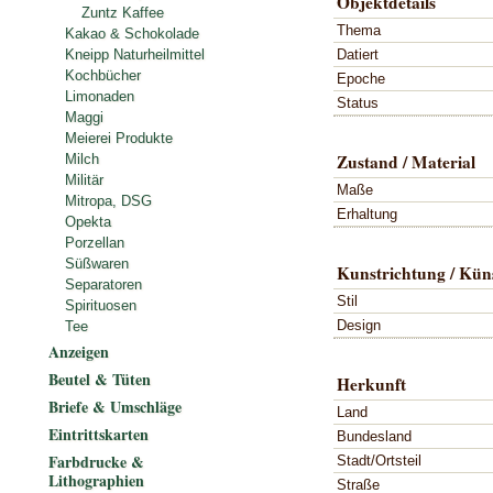
Objektdetails
Zuntz Kaffee
Thema
Kakao & Schokolade
Datiert
Kneipp Naturheilmittel
Kochbücher
Epoche
Limonaden
Status
Maggi
Meierei Produkte
Zustand / Material
Milch
Militär
Maße
Mitropa, DSG
Erhaltung
Opekta
Porzellan
Süßwaren
Kunstrichtung / Küns
Separatoren
Stil
Spirituosen
Design
Tee
Anzeigen
Beutel & Tüten
Herkunft
Briefe & Umschläge
Land
Eintrittskarten
Bundesland
Farbdrucke &
Stadt/Ortsteil
Lithographien
Straße