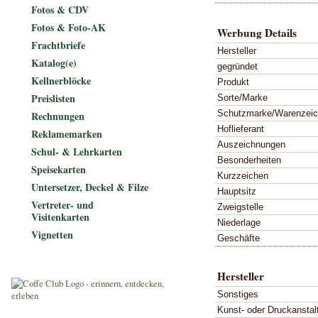
Fotos & CDV
Fotos & Foto-AK
Werbung Details
Frachtbriefe
Hersteller
Katalog(e)
gegründet
Kellnerblöcke
Produkt
Preislisten
Sorte/Marke
Schutzmarke/Warenzei
Rechnungen
Hoflieferant
Reklamemarken
Auszeichnungen
Schul- & Lehrkarten
Besonderheiten
Speisekarten
Kurzzeichen
Untersetzer, Deckel & Filze
Hauptsitz
Vertreter- und
Zweigstelle
Visitenkarten
Niederlage
Vignetten
Geschäfte
Hersteller
Sonstiges
Kunst- oder Druckanstal