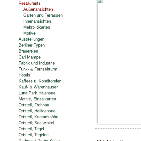
Restaurants
Außenansichten
Gärten und Terrassen
Innenansichten
Mehrbildkarten
Motive
Ausstellungen
Berliner Typen
Brauereien
Carl Mampe
Fabrik und Industrie
Funk- & Fernsehturm
Hotels
Kaffees u. Konditoreien
Kauf- & Warenhäuser
Luna Park Halensee
Motive, Einzelkarten
Ortsteil, Frohnau
Ortsteil, Heiligensee
Ortsteil, Konradshöhe
Ortsteil, Saatwinkel
Ortsteil, Tegel
Ortsteil, Tegelort
Rathaus / Raths-Keller