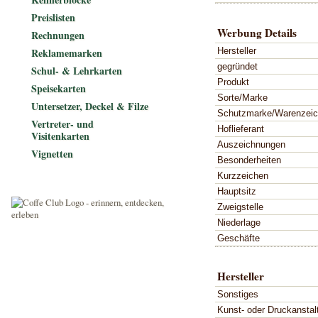
Preislisten
Werbung Details
Rechnungen
Hersteller
Reklamemarken
gegründet
Schul- & Lehrkarten
Produkt
Speisekarten
Sorte/Marke
Untersetzer, Deckel & Filze
Schutzmarke/Warenzei
Vertreter- und
Hoflieferant
Visitenkarten
Auszeichnungen
Vignetten
Besonderheiten
Kurzzeichen
Hauptsitz
Zweigstelle
Niederlage
Geschäfte
Hersteller
Sonstiges
Kunst- oder Druckanstal