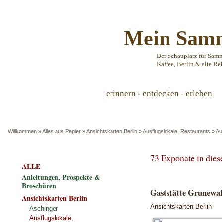
Mein Samm
Der Schauplatz für Sam
Kaffee, Berlin & alte Re
erinnern - entdecken - erleben
Willkommen
»
Alles aus Papier
»
Ansichtskarten Berlin
»
Ausflugslokale, Restaurants
»
Au
73 Exponate in die
ALLE
Anleitungen, Prospekte &
Broschüren
Gaststätte Grunewal
Ansichtskarten Berlin
Ansichtskarten Berlin
Aschinger
Ausflugslokale,