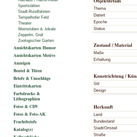
Objektdetails
Sportstätten
Thema
Stadt-Rundfahrten
Datiert
Tempelhofer Feld
Epoche
Theater
Status
Weinstuben & -lokale
Zeppelin, Graf
Zoologischer Garten
Zustand / Material
Ansichtskarten Humor
Maße
Ansichtskarten Motive
Erhaltung
Anzeigen
Beutel & Tüten
Kunstrichtung / Küns
Briefe & Umschläge
Stil
Eintrittskarten
Design
Farbdrucke &
Lithographien
Fotos & CDV
Herkunft
Fotos & Foto-AK
Land
Frachtbriefe
Bundesland
Stadt/Ortsteil
Katalog(e)
Straße
Kellnerblöcke