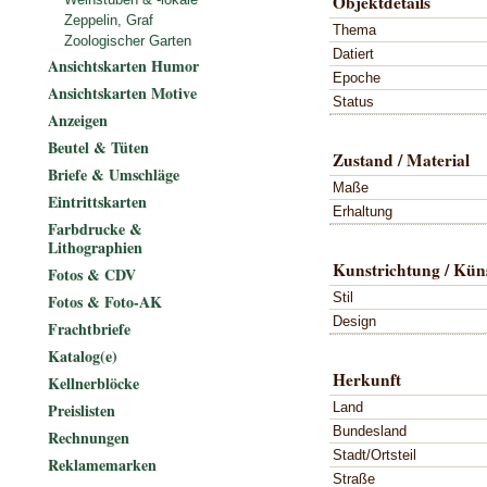
Objektdetails
Zeppelin, Graf
Thema
Zoologischer Garten
Datiert
Ansichtskarten Humor
Epoche
Ansichtskarten Motive
Status
Anzeigen
Beutel & Tüten
Zustand / Material
Briefe & Umschläge
Maße
Eintrittskarten
Erhaltung
Farbdrucke &
Lithographien
Kunstrichtung / Küns
Fotos & CDV
Stil
Fotos & Foto-AK
Design
Frachtbriefe
Katalog(e)
Herkunft
Kellnerblöcke
Land
Preislisten
Bundesland
Rechnungen
Stadt/Ortsteil
Reklamemarken
Straße