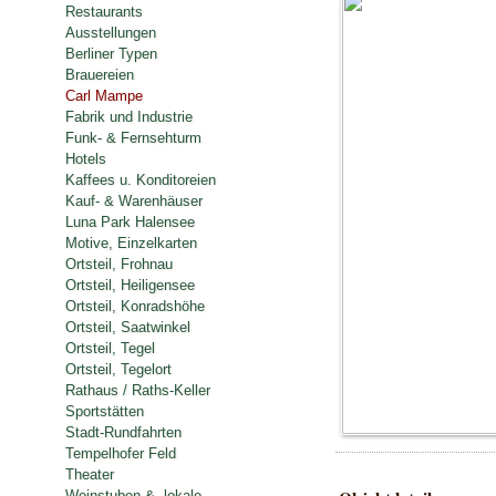
Restaurants
Ausstellungen
Berliner Typen
Brauereien
Carl Mampe
Fabrik und Industrie
Funk- & Fernsehturm
Hotels
Kaffees u. Konditoreien
Kauf- & Warenhäuser
Luna Park Halensee
Motive, Einzelkarten
Ortsteil, Frohnau
Ortsteil, Heiligensee
Ortsteil, Konradshöhe
Ortsteil, Saatwinkel
Ortsteil, Tegel
Ortsteil, Tegelort
Rathaus / Raths-Keller
Sportstätten
Stadt-Rundfahrten
Tempelhofer Feld
Theater
Weinstuben & -lokale