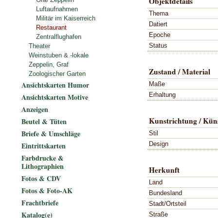
Objektdetails
Luftaufnahmen
Thema
Militär im Kaiserreich
Datiert
Restaurant
Epoche
Zentralflughafen
Status
Theater
Weinstuben & -lokale
Zeppelin, Graf
Zustand / Material
Zoologischer Garten
Ansichtskarten Humor
Maße
Erhaltung
Ansichtskarten Motive
Anzeigen
Kunstrichtung / Küns
Beutel & Tüten
Briefe & Umschläge
Stil
Design
Eintrittskarten
Farbdrucke &
Lithographien
Herkunft
Fotos & CDV
Land
Fotos & Foto-AK
Bundesland
Frachtbriefe
Stadt/Ortsteil
Katalog(e)
Straße