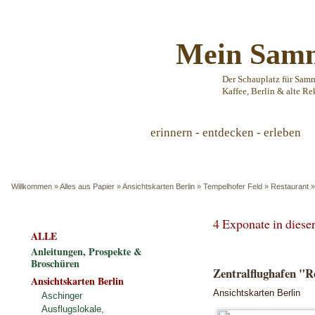
Mein Samm
Der Schauplatz für Sam
Kaffee, Berlin & alte Re
erinnern - entdecken - erleben
Willkommen
»
Alles aus Papier
»
Ansichtskarten Berlin
»
Tempelhofer Feld
»
Restaurant
4 Exponate in dies
ALLE
Anleitungen, Prospekte &
Broschüren
Zentralflughafen "R
Ansichtskarten Berlin
Ansichtskarten Berlin
Aschinger
Ausflugslokale,