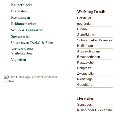
Kellnerblöcke
Preislisten
Werbung Details
Rechnungen
Hersteller
Reklamemarken
gegründet
Produkt
Schul- & Lehrkarten
Sorte/Marke
Speisekarten
Schutzmarke/Warenzei
Untersetzer, Deckel & Filze
Hoflieferant
Vertreter- und
Auszeichnungen
Visitenkarten
Besonderheiten
Vignetten
Kurzzeichen
Hauptsitz
Zweigstelle
Niederlage
Geschäfte
Hersteller
Sonstiges
Kunst- oder Druckanstal