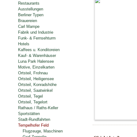
Restaurants
Ausstellungen
Berliner Typen
Brauereien
Carl Mampe
Fabrik und Industrie
Funk- & Fernsehturm
Hotels
Kaffees u. Konditoreien
Kauf- & Warenhäuser
Luna Park Halensee
Motive, Einzelkarten
Ortsteil, Frohnau
Ortsteil, Heiligensee
Ortsteil, Konradshöhe
Ortsteil, Saatwinkel
Ortsteil, Tegel
Ortsteil, Tegelort
Rathaus / Raths-Keller
Sportstätten
Stadt-Rundfahrten
Tempelhofer Feld
Flugzeuge, Maschinen
Graf Zeppelin