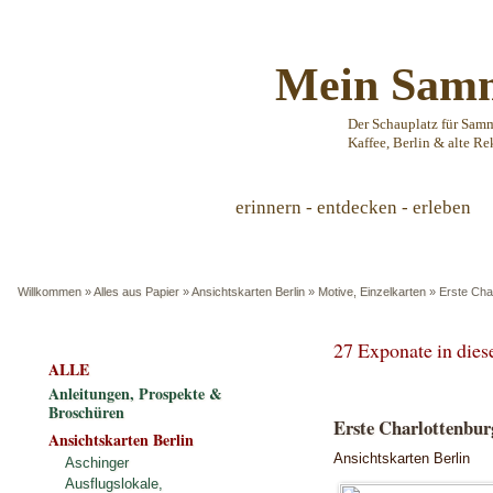
Mein Samm
Der Schauplatz für Sam
Kaffee, Berlin & alte Re
erinnern - entdecken - erleben
Willkommen
»
Alles aus Papier
»
Ansichtskarten Berlin
»
Motive, Einzelkarten
»
Erste Cha
27 Exponate in die
ALLE
Anleitungen, Prospekte &
Broschüren
Erste Charlottenbur
Ansichtskarten Berlin
Ansichtskarten Berlin
Aschinger
Ausflugslokale,