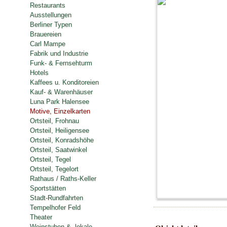
Restaurants
Ausstellungen
Berliner Typen
Brauereien
Carl Mampe
Fabrik und Industrie
Funk- & Fernsehturm
Hotels
Kaffees u. Konditoreien
Kauf- & Warenhäuser
Luna Park Halensee
Motive, Einzelkarten
Ortsteil, Frohnau
Ortsteil, Heiligensee
Ortsteil, Konradshöhe
Ortsteil, Saatwinkel
Ortsteil, Tegel
Ortsteil, Tegelort
Rathaus / Raths-Keller
Sportstätten
Stadt-Rundfahrten
Tempelhofer Feld
Theater
Weinstuben & -lokale