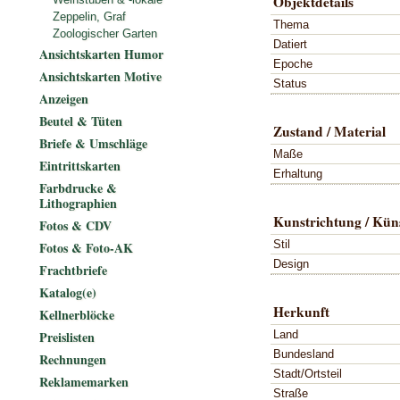
Objektdetails
Zeppelin, Graf
Thema
Zoologischer Garten
Datiert
Ansichtskarten Humor
Epoche
Ansichtskarten Motive
Status
Anzeigen
Beutel & Tüten
Zustand / Material
Briefe & Umschläge
Maße
Eintrittskarten
Erhaltung
Farbdrucke &
Lithographien
Kunstrichtung / Küns
Fotos & CDV
Stil
Fotos & Foto-AK
Design
Frachtbriefe
Katalog(e)
Herkunft
Kellnerblöcke
Land
Preislisten
Bundesland
Rechnungen
Stadt/Ortsteil
Reklamemarken
Straße