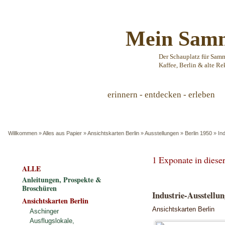
Mein Samm
Der Schauplatz für Sam
Kaffee, Berlin & alte Re
erinnern - entdecken - erleben
Willkommen
»
Alles aus Papier
»
Ansichtskarten Berlin
»
Ausstellungen
»
Berlin 1950
»
In
1 Exponate in dies
ALLE
Anleitungen, Prospekte &
Broschüren
Industrie-Ausstellun
Ansichtskarten Berlin
Ansichtskarten Berlin
Aschinger
Ausflugslokale,