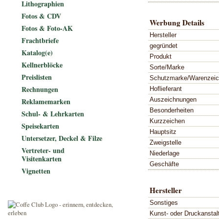
Lithographien
Fotos & CDV
Werbung Details
Fotos & Foto-AK
Hersteller
Frachtbriefe
gegründet
Katalog(e)
Produkt
Kellnerblöcke
Sorte/Marke
Preislisten
Schutzmarke/Warenzei
Rechnungen
Hoflieferant
Auszeichnungen
Reklamemarken
Besonderheiten
Schul- & Lehrkarten
Kurzzeichen
Speisekarten
Hauptsitz
Untersetzer, Deckel & Filze
Zweigstelle
Vertreter- und
Niederlage
Visitenkarten
Geschäfte
Vignetten
Hersteller
Sonstiges
Kunst- oder Druckanstal