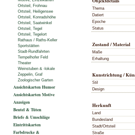
Objektdetails
Ortsteil, Frohnau
Thema
Ortsteil, Heiligensee
Datiert
Ortsteil, Konradshöhe
Epoche
Ortsteil, Saatwinkel
Status
Ortsteil, Tegel
Ortsteil, Tegelort
Rathaus / Raths-Keller
Zustand / Material
Sportstätten
Stadt-Rundfahrten
Maße
Tempelhofer Feld
Erhaltung
Theater
Weinstuben & -lokale
Kunstrichtung / Küns
Zeppelin, Graf
Zoologischer Garten
Stil
Ansichtskarten Humor
Design
Ansichtskarten Motive
Anzeigen
Herkunft
Beutel & Tüten
Land
Briefe & Umschläge
Bundesland
Eintrittskarten
Stadt/Ortsteil
Farbdrucke &
Straße