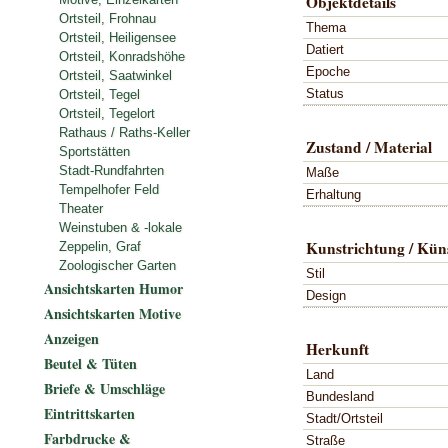
Objektdetails
Ortsteil, Frohnau
Thema
Ortsteil, Heiligensee
Datiert
Ortsteil, Konradshöhe
Epoche
Ortsteil, Saatwinkel
Status
Ortsteil, Tegel
Ortsteil, Tegelort
Rathaus / Raths-Keller
Zustand / Material
Sportstätten
Stadt-Rundfahrten
Maße
Tempelhofer Feld
Erhaltung
Theater
Weinstuben & -lokale
Kunstrichtung / Küns
Zeppelin, Graf
Zoologischer Garten
Stil
Ansichtskarten Humor
Design
Ansichtskarten Motive
Anzeigen
Herkunft
Beutel & Tüten
Land
Briefe & Umschläge
Bundesland
Eintrittskarten
Stadt/Ortsteil
Farbdrucke &
Straße