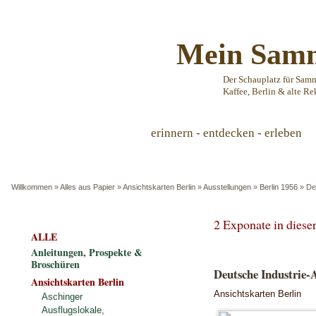
Mein Samm
Der Schauplatz für Sam
Kaffee, Berlin & alte Re
erinnern - entdecken - erleben
Willkommen
»
Alles aus Papier
»
Ansichtskarten Berlin
»
Ausstellungen
»
Berlin 1956
»
De
2 Exponate in dies
ALLE
Anleitungen, Prospekte &
Broschüren
Deutsche Industrie-A
Ansichtskarten Berlin
Ansichtskarten Berlin
Aschinger
Ausflugslokale,