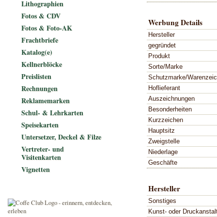
Lithographien
Fotos & CDV
Werbung Details
Fotos & Foto-AK
Hersteller
Frachtbriefe
gegründet
Katalog(e)
Produkt
Kellnerblöcke
Sorte/Marke
Preislisten
Schutzmarke/Warenzei
Rechnungen
Hoflieferant
Auszeichnungen
Reklamemarken
Besonderheiten
Schul- & Lehrkarten
Kurzzeichen
Speisekarten
Hauptsitz
Untersetzer, Deckel & Filze
Zweigstelle
Vertreter- und
Niederlage
Visitenkarten
Geschäfte
Vignetten
Hersteller
Sonstiges
Kunst- oder Druckanstal