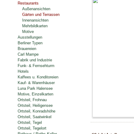
Restaurants
Außenansichten
Gärten und Terrassen
Innenansichten
Mehrbildkarten
Motive
Ausstellungen
Berliner Typen
Brauereien
Carl Mampe
Fabrik und Industrie
Funk- & Fernsehturm
Hotels
Kaffees u. Konditoreien
Kauf- & Warenhäuser
Luna Park Halensee
Motive, Einzelkarten
Ortsteil, Frohnau
Ortsteil, Heiligensee
Ortsteil, Konradshöhe
Ortsteil, Saatwinkel
Ortsteil, Tegel
Ortsteil, Tegelort
Rathaus / Raths-Keller