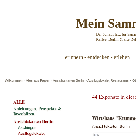
Mein Samm
Der Schauplatz für Sam
Kaffee, Berlin & alte Re
erinnern - entdecken - erleben
Willkommen
»
Alles aus Papier
»
Ansichtskarten Berlin
»
Ausflugslokale, Restaurants
»
Gä
44 Exponate in die
ALLE
Anleitungen, Prospekte &
Broschüren
Wirtshaus "Krumme 
Ansichtskarten Berlin
Ansichtskarten Berlin
Aschinger
Ausflugslokale,