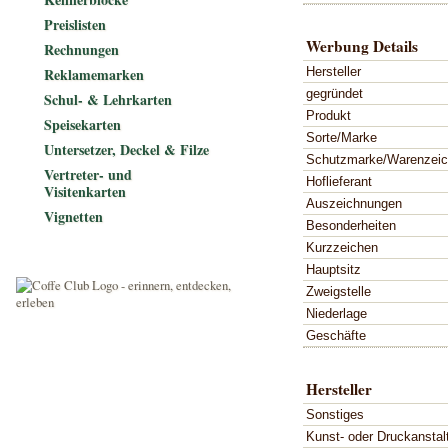
Preislisten
Werbung Details
Rechnungen
Hersteller
Reklamemarken
gegründet
Schul- & Lehrkarten
Produkt
Speisekarten
Sorte/Marke
Untersetzer, Deckel & Filze
Schutzmarke/Warenzei
Vertreter- und
Hoflieferant
Visitenkarten
Auszeichnungen
Vignetten
Besonderheiten
Kurzzeichen
Hauptsitz
Zweigstelle
Niederlage
Geschäfte
Hersteller
Sonstiges
Kunst- oder Druckanstal