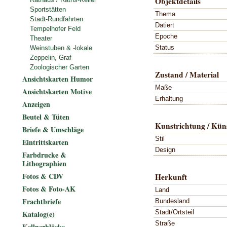
Objektdetails
Sportstätten
Thema
Stadt-Rundfahrten
Datiert
Tempelhofer Feld
Epoche
Theater
Status
Weinstuben & -lokale
Zeppelin, Graf
Zoologischer Garten
Zustand / Material
Ansichtskarten Humor
Maße
Ansichtskarten Motive
Erhaltung
Anzeigen
Beutel & Tüten
Kunstrichtung / Küns
Briefe & Umschläge
Stil
Eintrittskarten
Design
Farbdrucke &
Lithographien
Fotos & CDV
Herkunft
Fotos & Foto-AK
Land
Frachtbriefe
Bundesland
Stadt/Ortsteil
Katalog(e)
Straße
Kellnerblöcke