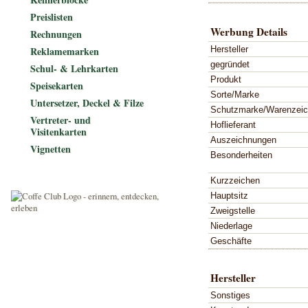
Preislisten
Werbung Details
Rechnungen
Hersteller
Reklamemarken
gegründet
Schul- & Lehrkarten
Produkt
Speisekarten
Sorte/Marke
Untersetzer, Deckel & Filze
Schutzmarke/Warenzei
Vertreter- und
Hoflieferant
Visitenkarten
Auszeichnungen
Vignetten
Besonderheiten
Kurzzeichen
Hauptsitz
Zweigstelle
Niederlage
Geschäfte
Hersteller
Sonstiges