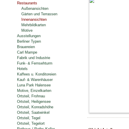
Restaurants
Außenansichten
Gärten und Terrassen
Innenansichten
Mehrbildkarten
Motive
Ausstellungen
Berliner Typen
Brauereien
Carl Mampe
Fabrik und Industrie
Funk- & Fernsehturm
Hotels
Kaffees u. Konditoreien
Kauf- & Warenhäuser
Luna Park Halensee
Motive, Einzelkarten
Ortsteil, Frohnau
Ortsteil, Heiligensee
Ortsteil, Konradshöhe
Ortsteil, Saatwinkel
Ortsteil, Tegel
Ortsteil, Tegelort
Rathaus / Raths-Keller