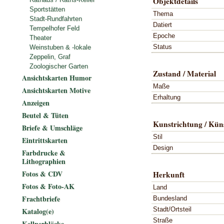
Objektdetails
Sportstätten
Thema
Stadt-Rundfahrten
Datiert
Tempelhofer Feld
Epoche
Theater
Status
Weinstuben & -lokale
Zeppelin, Graf
Zoologischer Garten
Zustand / Material
Ansichtskarten Humor
Maße
Ansichtskarten Motive
Erhaltung
Anzeigen
Beutel & Tüten
Kunstrichtung / Küns
Briefe & Umschläge
Stil
Eintrittskarten
Design
Farbdrucke &
Lithographien
Fotos & CDV
Herkunft
Fotos & Foto-AK
Land
Frachtbriefe
Bundesland
Stadt/Ortsteil
Katalog(e)
Straße
Kellnerblöcke