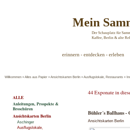
Mein Samm
Der Schauplatz für Sam
Kaffee, Berlin & alte Re
erinnern - entdecken - erleben
Willkommen
»
Alles aus Papier
»
Ansichtskarten Berlin
»
Ausflugslokale, Restaurants
»
In
44 Exponate in die
ALLE
Anleitungen, Prospekte &
Broschüren
Bühler´s Ballhaus - 
Ansichtskarten Berlin
Ansichtskarten Berlin
Aschinger
Ausflugslokale,