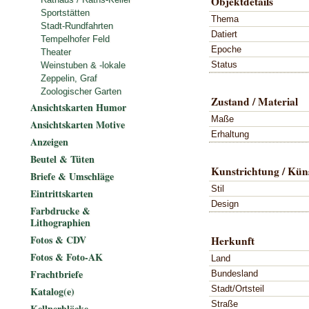
Objektdetails
Sportstätten
Thema
Stadt-Rundfahrten
Datiert
Tempelhofer Feld
Epoche
Theater
Status
Weinstuben & -lokale
Zeppelin, Graf
Zoologischer Garten
Zustand / Material
Ansichtskarten Humor
Maße
Ansichtskarten Motive
Erhaltung
Anzeigen
Beutel & Tüten
Kunstrichtung / Küns
Briefe & Umschläge
Stil
Eintrittskarten
Design
Farbdrucke &
Lithographien
Fotos & CDV
Herkunft
Fotos & Foto-AK
Land
Frachtbriefe
Bundesland
Stadt/Ortsteil
Katalog(e)
Straße
Kellnerblöcke