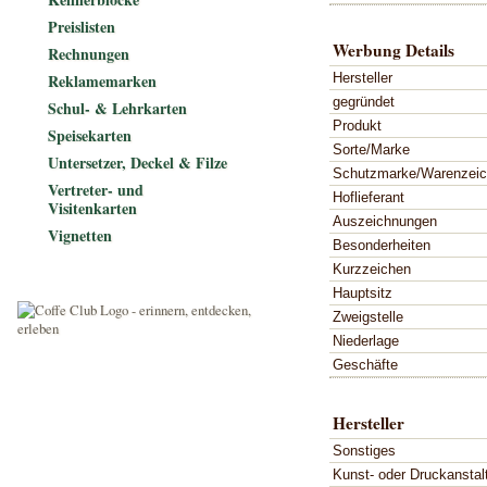
Preislisten
Werbung Details
Rechnungen
Hersteller
Reklamemarken
gegründet
Schul- & Lehrkarten
Produkt
Speisekarten
Sorte/Marke
Untersetzer, Deckel & Filze
Schutzmarke/Warenzei
Vertreter- und
Hoflieferant
Visitenkarten
Auszeichnungen
Vignetten
Besonderheiten
Kurzzeichen
Hauptsitz
Zweigstelle
Niederlage
Geschäfte
Hersteller
Sonstiges
Kunst- oder Druckanstal