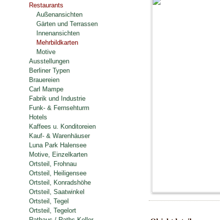
Restaurants
Außenansichten
Gärten und Terrassen
Innenansichten
Mehrbildkarten
Motive
Ausstellungen
Berliner Typen
Brauereien
Carl Mampe
Fabrik und Industrie
Funk- & Fernsehturm
Hotels
Kaffees u. Konditoreien
Kauf- & Warenhäuser
Luna Park Halensee
Motive, Einzelkarten
Ortsteil, Frohnau
Ortsteil, Heiligensee
Ortsteil, Konradshöhe
Ortsteil, Saatwinkel
Ortsteil, Tegel
Ortsteil, Tegelort
Rathaus / Raths-Keller