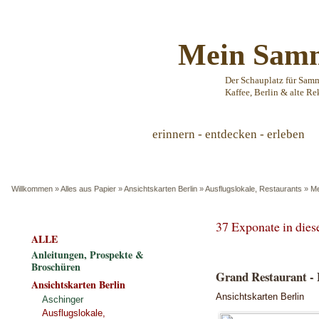
Mein Samm
Der Schauplatz für Sam
Kaffee, Berlin & alte Re
erinnern - entdecken - erleben
Willkommen
»
Alles aus Papier
»
Ansichtskarten Berlin
»
Ausflugslokale, Restaurants
»
Me
37 Exponate in die
ALLE
Anleitungen, Prospekte &
Broschüren
Grand Restaurant - B
Ansichtskarten Berlin
Ansichtskarten Berlin
Aschinger
Ausflugslokale,