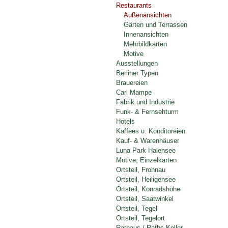
Restaurants
Außenansichten
Gärten und Terrassen
Innenansichten
Mehrbildkarten
Motive
Ausstellungen
Berliner Typen
Brauereien
Carl Mampe
Fabrik und Industrie
Funk- & Fernsehturm
Hotels
Kaffees u. Konditoreien
Kauf- & Warenhäuser
Luna Park Halensee
Motive, Einzelkarten
Ortsteil, Frohnau
Ortsteil, Heiligensee
Ortsteil, Konradshöhe
Ortsteil, Saatwinkel
Ortsteil, Tegel
Ortsteil, Tegelort
Rathaus / Raths-Keller