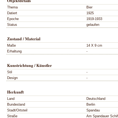
Objektdetails
Thema
Bier
Datiert
1925
Epoche
1919-1933
Status
gelaufen
Zustand / Material
Maße
14 X 9 cm
Erhaltung
-
Kunstrichtung / Künstler
Stil
-
Design
-
Herkunft
Land
Deutschland
Bundesland
Berlin
Stadt/Ortsteil
Spandau
Straße
Am Spandauer Schif