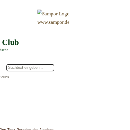
&
www.sampor.de
e Club
rische
Berlins
Das Tanz-Paradies des Nordens -