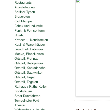
Restaurants
Ausstellungen
Berliner Typen
Brauereien
Carl Mampe
Fabrik und Industrie
Funk- & Fernsehturm
Hotels
Kaffees u. Konditoreien
Kauf- & Warenhäuser
Luna Park Halensee
Motive, Einzelkarten
Ortsteil, Frohnau
Ortsteil, Heiligensee
Ortsteil, Konradshöhe
Ortsteil, Saatwinkel
Ortsteil, Tegel
Ortsteil, Tegelort
Rathaus / Raths-Keller
Sportstätten
Stadt-Rundfahrten
Tempelhofer Feld
Theater
Weinstuben & -lokale