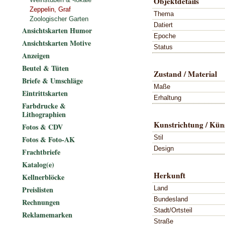
Objektdetails
Zeppelin, Graf
Thema
Zoologischer Garten
Datiert
Ansichtskarten Humor
Epoche
Ansichtskarten Motive
Status
Anzeigen
Beutel & Tüten
Zustand / Material
Briefe & Umschläge
Maße
Eintrittskarten
Erhaltung
Farbdrucke &
Lithographien
Kunstrichtung / Küns
Fotos & CDV
Stil
Fotos & Foto-AK
Design
Frachtbriefe
Katalog(e)
Herkunft
Kellnerblöcke
Land
Preislisten
Bundesland
Rechnungen
Stadt/Ortsteil
Reklamemarken
Straße