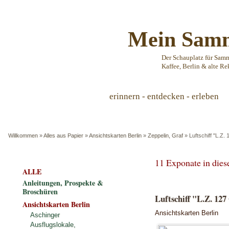
Mein Samm
Der Schauplatz für Sam
Kaffee, Berlin & alte Re
erinnern - entdecken - erleben
Willkommen
»
Alles aus Papier
»
Ansichtskarten Berlin
»
Zeppelin, Graf
»
Luftschiff "L.Z
11 Exponate in die
ALLE
Anleitungen, Prospekte &
Broschüren
Luftschiff "L.Z. 12
Ansichtskarten Berlin
Ansichtskarten Berlin
Aschinger
Ausflugslokale,