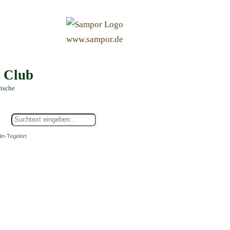
&
www.sampor.de
e Club
rische
in-Tegelort