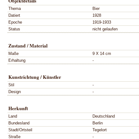
Objektdetails
Thema
Bier
Datiert
1928
Epoche
1919-1933
Status
nicht gelaufen
Zustand / Material
Maße
9 X 14 cm
Erhaltung
-
Kunstrichtung / Künstler
Stil
-
Design
-
Herkunft
Land
Deutschland
Bundesland
Berlin
Stadt/Ortsteil
Tegelort
Straße
-