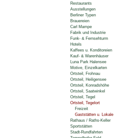
Restaurants
Ausstellungen
Berliner Typen
Brauereien
Carl Mampe
Fabrik und Industrie
Funk- & Fernsehturm
Hotels
Kaffees u. Konditoreien
Kauf- & Warenhäuser
Luna Park Halensee
Motive, Einzelkarten
Ortsteil, Frohnau
Ortsteil, Heiligensee
Ortsteil, Konradshöhe
Ortsteil, Saatwinkel
Ortsteil, Tegel
Ortsteil, Tegelort
Freizeit
Gaststätten u. Lokale
Rathaus / Raths-Keller
Sportstätten
Stadt-Rundfahrten
Tempelhofer Feld