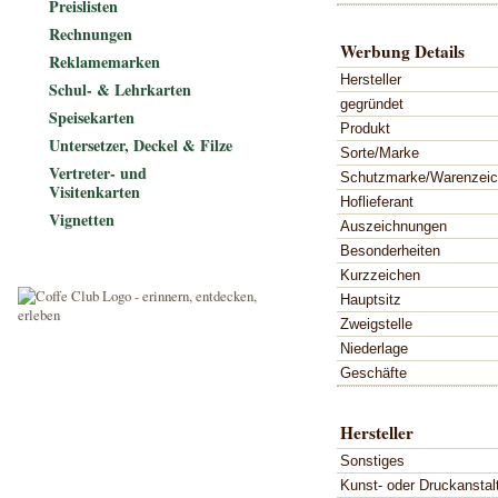
Preislisten
Rechnungen
Werbung Details
Reklamemarken
Hersteller
Schul- & Lehrkarten
gegründet
Speisekarten
Produkt
Untersetzer, Deckel & Filze
Sorte/Marke
Vertreter- und
Schutzmarke/Warenzei
Visitenkarten
Hoflieferant
Vignetten
Auszeichnungen
Besonderheiten
Kurzzeichen
Hauptsitz
Zweigstelle
Niederlage
Geschäfte
Hersteller
Sonstiges
Kunst- oder Druckanstal