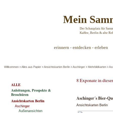
Mein Samm
Der Schauplatz für Sam
Kaffee, Berlin & alte Re
erinnern - entdecken - erleben
Willkommen
»
Alles aus Papier
»
Ansichtskarten Berlin
»
Aschinger
»
Mehrbildkarten
»
Asc
8 Exponate in dies
ALLE
Anleitungen, Prospekte &
Broschüren
Aschinger´s Bier-Que
Ansichtskarten Berlin
Ansichtskarten Berlin
Aschinger
Außenansichten