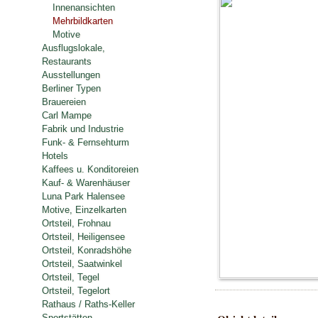
Innenansichten
Mehrbildkarten
Motive
Ausflugslokale,
Restaurants
Ausstellungen
Berliner Typen
Brauereien
Carl Mampe
Fabrik und Industrie
Funk- & Fernsehturm
Hotels
Kaffees u. Konditoreien
Kauf- & Warenhäuser
Luna Park Halensee
Motive, Einzelkarten
Ortsteil, Frohnau
Ortsteil, Heiligensee
Ortsteil, Konradshöhe
Ortsteil, Saatwinkel
Ortsteil, Tegel
Ortsteil, Tegelort
Rathaus / Raths-Keller
Sportstätten