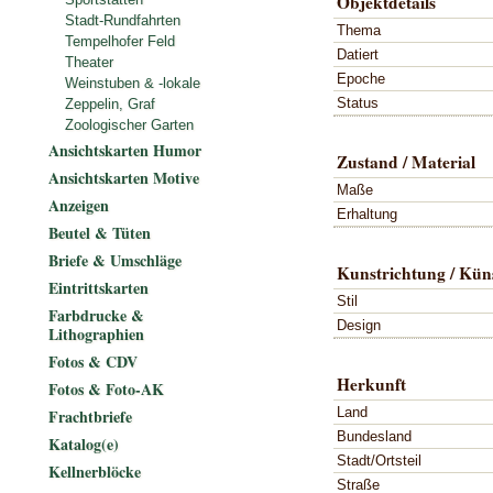
Objektdetails
Stadt-Rundfahrten
Thema
Tempelhofer Feld
Datiert
Theater
Epoche
Weinstuben & -lokale
Status
Zeppelin, Graf
Zoologischer Garten
Ansichtskarten Humor
Zustand / Material
Ansichtskarten Motive
Maße
Anzeigen
Erhaltung
Beutel & Tüten
Briefe & Umschläge
Kunstrichtung / Küns
Eintrittskarten
Stil
Farbdrucke &
Design
Lithographien
Fotos & CDV
Herkunft
Fotos & Foto-AK
Land
Frachtbriefe
Bundesland
Katalog(e)
Stadt/Ortsteil
Kellnerblöcke
Straße