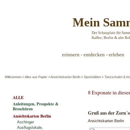
Mein Samm
Der Schauplatz für Sam
Kaffee, Berlin & alte Re
erinnern - entdecken - erleben
Willkommen
»
Alles aus Papier
»
Ansichtskarten Berlin
»
Sportstätten
»
Tanzschulen & Ins
8 Exponate in dies
ALLE
Anleitungen, Prospekte &
Broschüren
Gruß aus der Zorn´s
Ansichtskarten Berlin
Ansichtskarten Berlin
Aschinger
Ausflugslokale,