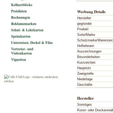
Kellnerblöcke
Preislisten
Werbung Details
Rechnungen
Hersteller
Reklamemarken
gegründet
Produkt
Schul- & Lehrkarten
Sorte/Marke
Speisekarten
Schutzmarke/Warenzei
Untersetzer, Deckel & Filze
Hoflieferant
Vertreter- und
Auszeichnungen
Visitenkarten
Besonderheiten
Vignetten
Kurzzeichen
Hauptsitz
Zweigstelle
Niederlage
Geschäfte
Hersteller
Sonstiges
Kunst- oder Druckanstal