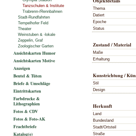
Objektdetails
Tanzschulen & Institute
Thema
Trabrenn-/Rennbahnen
Datiert
Stadt-Rundfahrten
Epoche
Tempelhofer Feld
Status
Theater
Weinstuben & -lokale
Zeppelin, Graf
Zustand / Material
Zoologischer Garten
Ansichtskarten Humor
Maße
Erhaltung
Ansichtskarten Motive
Anzeigen
Kunstrichtung / Küns
Beutel & Tüten
Briefe & Umschläge
Stil
Design
Eintrittskarten
Farbdrucke &
Lithographien
Herkunft
Fotos & CDV
Land
Fotos & Foto-AK
Bundesland
Frachtbriefe
Stadt/Ortsteil
Katalog(e)
Straße