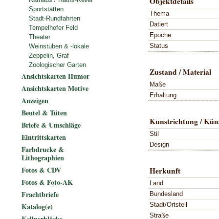
Objektdetails
Sportstätten
Thema
Stadt-Rundfahrten
Datiert
Tempelhofer Feld
Epoche
Theater
Status
Weinstuben & -lokale
Zeppelin, Graf
Zoologischer Garten
Zustand / Material
Ansichtskarten Humor
Maße
Ansichtskarten Motive
Erhaltung
Anzeigen
Beutel & Tüten
Kunstrichtung / Küns
Briefe & Umschläge
Stil
Eintrittskarten
Design
Farbdrucke &
Lithographien
Fotos & CDV
Herkunft
Fotos & Foto-AK
Land
Frachtbriefe
Bundesland
Stadt/Ortsteil
Katalog(e)
Straße
Kellnerblöcke