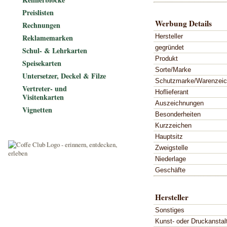
Preislisten
Werbung Details
Rechnungen
Hersteller
Reklamemarken
gegründet
Schul- & Lehrkarten
Produkt
Speisekarten
Sorte/Marke
Untersetzer, Deckel & Filze
Schutzmarke/Warenzei
Vertreter- und
Hoflieferant
Visitenkarten
Auszeichnungen
Vignetten
Besonderheiten
Kurzzeichen
Hauptsitz
Zweigstelle
Niederlage
Geschäfte
Hersteller
Sonstiges
Kunst- oder Druckanstal