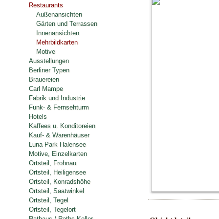
Restaurants
Außenansichten
Gärten und Terrassen
Innenansichten
Mehrbildkarten
Motive
Ausstellungen
Berliner Typen
Brauereien
Carl Mampe
Fabrik und Industrie
Funk- & Fernsehturm
Hotels
Kaffees u. Konditoreien
Kauf- & Warenhäuser
Luna Park Halensee
Motive, Einzelkarten
Ortsteil, Frohnau
Ortsteil, Heiligensee
Ortsteil, Konradshöhe
Ortsteil, Saatwinkel
Ortsteil, Tegel
Ortsteil, Tegelort
Rathaus / Raths-Keller