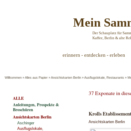
Mein Samm
Der Schauplatz für Sam
Kaffee, Berlin & alte Re
erinnern - entdecken - erleben
Willkommen
»
Alles aus Papier
»
Ansichtskarten Berlin
»
Ausflugslokale, Restaurants
»
Me
37 Exponate in die
ALLE
Anleitungen, Prospekte &
Broschüren
Krolls Etablissement
Ansichtskarten Berlin
Ansichtskarten Berlin
Aschinger
Ausflugslokale,